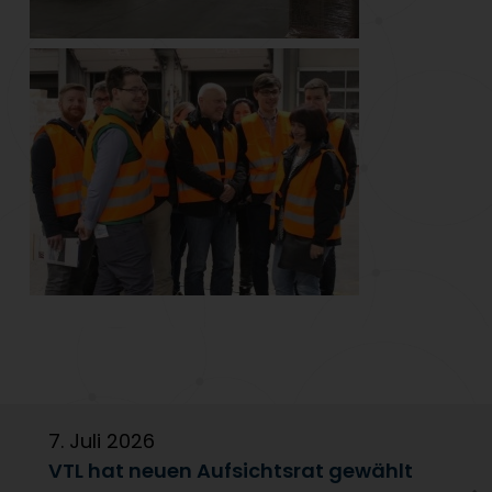
7. Juli 2026
6
VTL hat neuen Aufsichtsrat gewählt
V