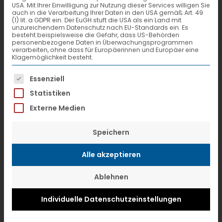
Dort wo VTL üblicherweise Gewicht und
USA. Mit Ihrer Einwilligung zur Nutzung dieser Services willigen Sie
auch in die Verarbeitung Ihrer Daten in den USA gemäß Art. 49
Volumen seiner Sendungen berechnet,
(1) lit. a GDPR ein. Der EuGH stuft die USA als ein Land mit
unzureichendem Datenschutz nach EU-Standards ein. Es
wurden gestern die 24 Teilnehmer am
besteht beispielsweise die Gefahr, dass US-Behörden
personenbezogene Daten in Überwachungsprogrammen
verarbeiten, ohne dass für Europäerinnen und Europäer eine
Tag der Logistik in zwei Gruppen
Klagemöglichkeit besteht.
vermessen – das Gesamtergebnis
Es folgt eine Liste der Service-Gruppen, f
Essenziell
waren 2.048 kg und 13.229 Kubikmeter.
Statistiken
Dies geschah mit der neuen Wiege-
Externe Medien
und Vermessungsanlage – ein
Highlight, das die Gäste im
Speichern
Hauptumschlagbetrieb (HUB) in Fulda
Alle akzeptieren
besichtigt haben. Desweiteren erlebten
Ablehnen
die Besucher am späten Abend in der
Umschlag-Halle eine „Sendungsreise“:
Individuelle Datenschutzeinstellungen
Im realen Betrieb verfolgten sie alle