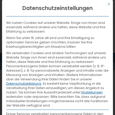
Mit d
DEUTSCH
Datenschutzeinstellungen
Wir nutzen Cookies auf unserer Website. Einige von ihnen sind
essenziell, während andere uns helfen, diese Website und Ihre
Erfahrung zu verbessern.
Wenn Sie unter 16 Jahre alt sind und Ihre Einwilligung zu
optionalen Services geben möchten, müssen Sie Ihre
Erziehungsberechtigten um Erlaubnis bitten.
Wir verwenden Cookies und andere Technologien auf unserer
MENÜ
Website. Einige von ihnen sind essenziell, während andere uns
AKTUELLES
helfen, diese Website und Ihre Erfahrung zu verbessern.
Personenbezogene Daten können verarbeitet werden (z. B. IP-
Adressen), z. B. für personalisierte Anzeigen und Inhalte oder die
Messung von Anzeigen und Inhalten.
Weitere Informationen
VTL hat seine Gäste
über die Verwendung Ihrer Daten finden Sie in unserer
Datenschutzerklärung
.
Es besteht keine Verpflichtung, in die
vermessen
Verarbeitung Ihrer Daten einzuwilligen, um dieses Angebot zu
nutzen.
Sie können Ihre Auswahl jederzeit unter
Einstellungen
widerrufen oder anpassen.
Bitte beachten Sie, dass aufgrund
individueller Einstellungen möglicherweise nicht alle Funktionen
Tag der Logistik 2016
der Website verfügbar sind.
Einige Services verarbeiten personenbezogene Daten in den