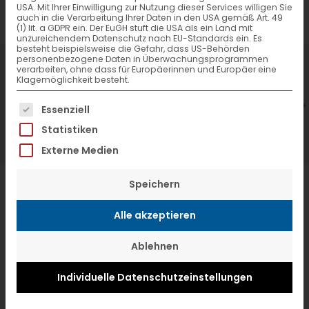
USA. Mit Ihrer Einwilligung zur Nutzung dieser Services willigen Sie
auch in die Verarbeitung Ihrer Daten in den USA gemäß Art. 49
(1) lit. a GDPR ein. Der EuGH stuft die USA als ein Land mit
unzureichendem Datenschutz nach EU-Standards ein. Es
besteht beispielsweise die Gefahr, dass US-Behörden
personenbezogene Daten in Überwachungsprogrammen
7. Juli 2026
6
verarbeiten, ohne dass für Europäerinnen und Europäer eine
Klagemöglichkeit besteht.
VTL hat neuen Aufsichtsrat gewählt
V
Es folgt eine Liste der Service-Gruppen, f
Essenziell
Statistiken
Externe Medien
Speichern
Alle akzeptieren
Ablehnen
Individuelle Datenschutzeinstellungen