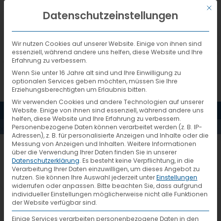
Mit d
DEUTSCH
Datenschutzeinstellungen
Wir nutzen Cookies auf unserer Website. Einige von ihnen sind
essenziell, während andere uns helfen, diese Website und Ihre
Erfahrung zu verbessern.
Wenn Sie unter 16 Jahre alt sind und Ihre Einwilligung zu
optionalen Services geben möchten, müssen Sie Ihre
Erziehungsberechtigten um Erlaubnis bitten.
Wir verwenden Cookies und andere Technologien auf unserer
MENÜ
Website. Einige von ihnen sind essenziell, während andere uns
PRESSEMELDUNGEN
helfen, diese Website und Ihre Erfahrung zu verbessern.
Personenbezogene Daten können verarbeitet werden (z. B. IP-
Adressen), z. B. für personalisierte Anzeigen und Inhalte oder die
Messung von Anzeigen und Inhalten.
Weitere Informationen
VTL in Fulda. Hautnah erleben
über die Verwendung Ihrer Daten finden Sie in unserer
Datenschutzerklärung
.
Es besteht keine Verpflichtung, in die
am Tag der Logistik
Verarbeitung Ihrer Daten einzuwilligen, um dieses Angebot zu
nutzen.
Sie können Ihre Auswahl jederzeit unter
Einstellungen
widerrufen oder anpassen.
Bitte beachten Sie, dass aufgrund
individueller Einstellungen möglicherweise nicht alle Funktionen
VTL Vernetzte-Transport-Logistik
der Website verfügbar sind.
GmbH, eine der führenden
Einige Services verarbeiten personenbezogene Daten in den