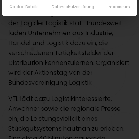
Cookie-Details
Datenschutzerklärung
Impressum
An diesem Tag findet zum vierten Mal
der Tag der Logistik statt. Bundesweit
laden Unternehmen aus Industrie,
Handel und Logistik dazu ein, die
verschiedenen Tätigkeitsfelder der
Distribution kennenzulernen. Organisiert
wird der Aktionstag von der
Bundesvereinigung Logistik.
VTL lädt dazu Logistikinteressierte,
Anwohner sowie die regionale Presse
ein, die Leistungsvielfalt eines
Stückgutsystems hautnah zu erleben.
Eine circa 40 Minuten dauernde