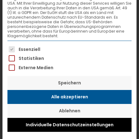
USA. Mit Ihrer Einwilligung zur Nutzung dieser Services willigen Sie
Stückgutkooperationen, ermöglicht am
auch in die Verarbeitung Ihrer Daten in den USA gemäß Art. 49
(1) lit. a GDPR ein. Der EuGH stuft die USA als ein Land mit
19. April, ab 20:30 Uhr einen Blick hinter
unzureichendem Datenschutz nach EU-Standards ein. Es
besteht beispielsweise die Gefahr, dass US-Behörden
die Kulissen ihres
personenbezogene Daten in Überwachungsprogrammen
verarbeiten, ohne dass für Europäerinnen und Europäer eine
Hauptumschlagbetriebes (HUB) in
Klagemöglichkeit besteht.
Fulda. Auf einer Grundfläche von 37.000
Es folgt eine Liste der Service-Gruppen, f
Essenziell
m² liegt die über 7.000 m² große
Statistiken
Umschlaghalle mit ihren 107 Toren und
Externe Medien
die Zentrale des europaweiten
Speichern
Stückgutsystems. Von dort aus vernetzt
VTL über 125 mittelständische
Alle akzeptieren
Cargounternehmen zu einem
Ablehnen
umfassenden und intelligenten, durch
Individuelle Datenschutzeinstellungen
modernste IT unterstützten
Dienstleistungsnetzwerk.