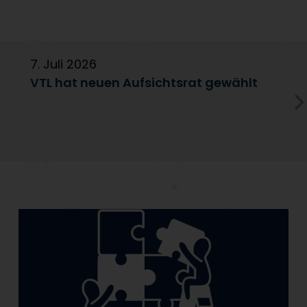
7. Juli 2026
6
VTL hat neuen Aufsichtsrat gewählt
V