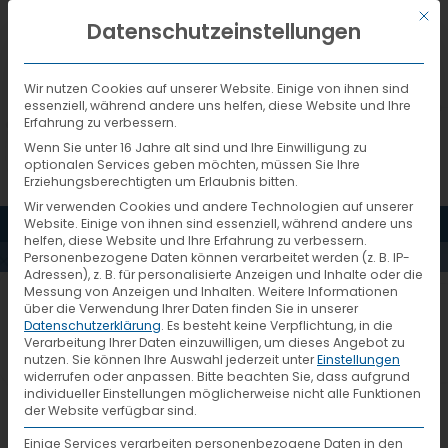
Mit d
DEUTSCH
Datenschutzeinstellungen
Wir nutzen Cookies auf unserer Website. Einige von ihnen sind
essenziell, während andere uns helfen, diese Website und Ihre
Erfahrung zu verbessern.
Wenn Sie unter 16 Jahre alt sind und Ihre Einwilligung zu
optionalen Services geben möchten, müssen Sie Ihre
Erziehungsberechtigten um Erlaubnis bitten.
Wir verwenden Cookies und andere Technologien auf unserer
MENÜ
Website. Einige von ihnen sind essenziell, während andere uns
PRESSEMELDUNGEN
helfen, diese Website und Ihre Erfahrung zu verbessern.
Personenbezogene Daten können verarbeitet werden (z. B. IP-
Adressen), z. B. für personalisierte Anzeigen und Inhalte oder die
Messung von Anzeigen und Inhalten.
Weitere Informationen
„VTL integriert Österreich ins
über die Verwendung Ihrer Daten finden Sie in unserer
Datenschutzerklärung
.
Es besteht keine Verpflichtung, in die
Netz“
Verarbeitung Ihrer Daten einzuwilligen, um dieses Angebot zu
nutzen.
Sie können Ihre Auswahl jederzeit unter
Einstellungen
widerrufen oder anpassen.
Bitte beachten Sie, dass aufgrund
individueller Einstellungen möglicherweise nicht alle Funktionen
der Website verfügbar sind.
Einige Services verarbeiten personenbezogene Daten in den