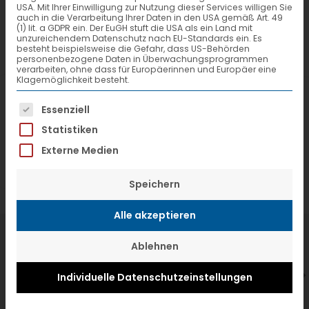
USA. Mit Ihrer Einwilligung zur Nutzung dieser Services willigen Sie
auch in die Verarbeitung Ihrer Daten in den USA gemäß Art. 49
(1) lit. a GDPR ein. Der EuGH stuft die USA als ein Land mit
unzureichendem Datenschutz nach EU-Standards ein. Es
besteht beispielsweise die Gefahr, dass US-Behörden
personenbezogene Daten in Überwachungsprogrammen
verarbeiten, ohne dass für Europäerinnen und Europäer eine
Klagemöglichkeit besteht.
(DVZ Nr. 20)
Es folgt eine Liste der Service-Gruppen, f
Essenziell
Statistiken
Pressebericht [PDF-Datei / 49kB]
Externe Medien
Speichern
Alle akzeptieren
7. Juli 2026
6
Ablehnen
VTL hat neuen Aufsichtsrat gewählt
V
Individuelle Datenschutzeinstellungen