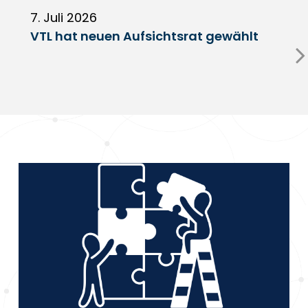
7. Juli 2026
6
VTL hat neuen Aufsichtsrat gewählt
V