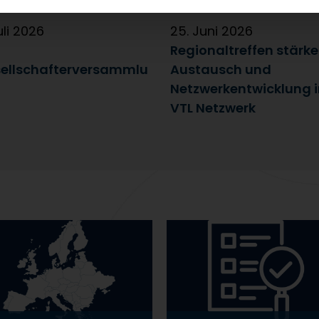
uli 2026
25. Juni 2026
Regionaltreffen stärk
ellschafterversammlu
Austausch und
Netzwerkentwicklung 
VTL Netzwerk