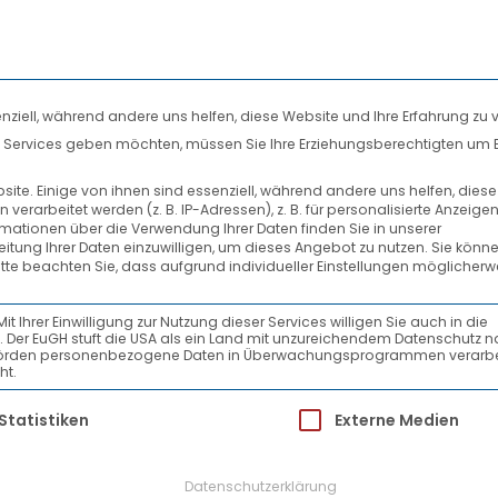
nziell, während andere uns helfen, diese Website und Ihre Erfahrung zu 
len Services geben möchten, müssen Sie Ihre Erziehungsberechtigten um 
DIENSTLEISTUNGEN
SYSTEMPARTNER
te. Einige von ihnen sind essenziell, während andere uns helfen, dies
rarbeitet werden (z. B. IP-Adressen), z. B. für personalisierte Anzeige
AKTUELLES
rmationen über die Verwendung Ihrer Daten finden Sie in unserer
beitung Ihrer Daten einzuwilligen, um dieses Angebot zu nutzen.
Sie könne
itte beachten Sie, dass aufgrund individueller Einstellungen möglicherw
Ihrer Einwilligung zur Nutzung dieser Services willigen Sie auch in die
ein. Der EuGH stuft die USA als ein Land mit unzureichendem Datenschutz 
-Behörden personenbezogene Daten in Überwachungsprogrammen verarbe
ht.
ür die eine Einwilligung erteilt werden kann.
Statistiken
Externe Medien
Datenschutzerklärung