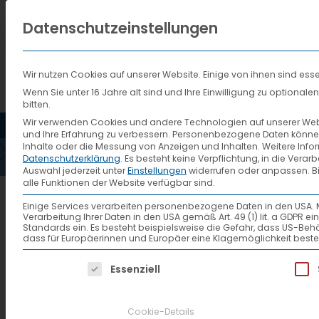
Datenschutzeinstellungen
Wir nutzen Cookies auf unserer Website. Einige von ihnen sind esse
Wenn Sie unter 16 Jahre alt sind und Ihre Einwilligung zu optiona
bitten.
HOME
AKTUELLES
VTL
Wir verwenden Cookies und andere Technologien auf unserer Websi
und Ihre Erfahrung zu verbessern.
Personenbezogene Daten können ve
Inhalte oder die Messung von Anzeigen und Inhalten.
Weitere Info
Datenschutzerklärung
.
Es besteht keine Verpflichtung, in die Verar
Auswahl jederzeit unter
Einstellungen
widerrufen oder anpassen.
B
alle Funktionen der Website verfügbar sind.
vtl-dzv-nr-35
Einige Services verarbeiten personenbezogene Daten in den USA. Mit 
Verarbeitung Ihrer Daten in den USA gemäß Art. 49 (1) lit. a GDPR 
Standards ein. Es besteht beispielsweise die Gefahr, dass US
dass für Europäerinnen und Europäer eine Klagemöglichkeit beste
Es folgt eine Liste der Service-Gruppen, f
Essenziell
Cookie-Details