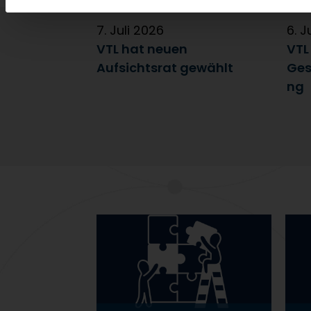
7. Juli 2026
6. J
VTL hat neuen
VTL
Aufsichtsrat gewählt
Ges
ng