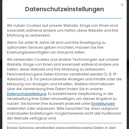
Mit d
DEUTSCH
Datenschutzeinstellungen
Wir nutzen Cookies auf unserer Website. Einige von ihnen sind
essenziell, während andere uns helfen, diese Website und Ihre
Erfahrung zu verbessern.
Wenn Sie unter 16 Jahre alt sind und Ihre Einwilligung zu
optionalen Services geben möchten, müssen Sie Ihre
Erziehungsberechtigten um Erlaubnis bitten.
Wir verwenden Cookies und andere Technologien auf unserer
MENÜ
Website. Einige von ihnen sind essenziell, während andere uns
PRESSESPIEGEL
helfen, diese Website und Ihre Erfahrung zu verbessern.
Personenbezogene Daten können verarbeitet werden (z. B. IP-
Adressen), z. B. für personalisierte Anzeigen und Inhalte oder die
Messung von Anzeigen und Inhalten.
Weitere Informationen
über die Verwendung Ihrer Daten finden Sie in unserer
Datenschutzerklärung
.
Es besteht keine Verpflichtung, in die
VTL nimmt neue
Verarbeitung Ihrer Daten einzuwilligen, um dieses Angebot zu
9. September 2015
nutzen.
Sie können Ihre Auswahl jederzeit unter
Einstellungen
Halle in Betrieb
widerrufen oder anpassen.
Bitte beachten Sie, dass aufgrund
individueller Einstellungen möglicherweise nicht alle Funktionen
der Website verfügbar sind.
Einige Services verarbeiten personenbezogene Daten in den