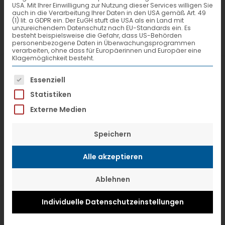
USA. Mit Ihrer Einwilligung zur Nutzung dieser Services willigen Sie
auch in die Verarbeitung Ihrer Daten in den USA gemäß Art. 49
(1) lit. a GDPR ein. Der EuGH stuft die USA als ein Land mit
unzureichendem Datenschutz nach EU-Standards ein. Es
besteht beispielsweise die Gefahr, dass US-Behörden
personenbezogene Daten in Überwachungsprogrammen
verarbeiten, ohne dass für Europäerinnen und Europäer eine
Klagemöglichkeit besteht.
Es folgt eine Liste der Service-Gruppen, f
Essenziell
Statistiken
Externe Medien
Speichern
Alle akzeptieren
Ablehnen
Individuelle Datenschutzeinstellungen
Fuldaer Zeitung