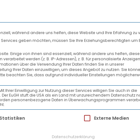
nziell, während andere uns helfen, diese Website und Ihre Erfahrung zu 
len Services geben möchten, müssen Sie Ihre Erziehungsberechtigten um 
DIENSTLEISTUNGEN
SYSTEMPARTNER
te. Einige von ihnen sind essenziell, während andere uns helfen, dies
rarbeitet werden (z. B. IP-Adressen), z. B. für personalisierte Anzeige
AKTUELLES
rmationen über die Verwendung Ihrer Daten finden Sie in unserer
beitung Ihrer Daten einzuwilligen, um dieses Angebot zu nutzen.
Sie könne
itte beachten Sie, dass aufgrund individueller Einstellungen möglicherw
pe
Ihrer Einwilligung zur Nutzung dieser Services willigen Sie auch in die
ein. Der EuGH stuft die USA als ein Land mit unzureichendem Datenschutz 
-Behörden personenbezogene Daten in Überwachungsprogrammen verarbe
ht.
ür die eine Einwilligung erteilt werden kann.
Statistiken
Externe Medien
Datenschutzerklärung