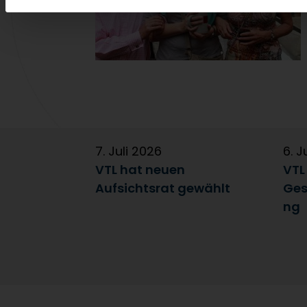
7. Juli 2026
6. J
VTL hat neuen
VTL
Aufsichtsrat gewählt
Ges
ng