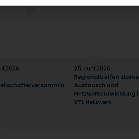
uli 2026
25. Juni 2026
Regionaltreffen stärk
ellschafterversammlu
Austausch und
Netzwerkentwicklung 
VTL Netzwerk