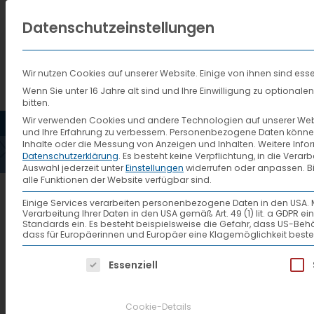
Datenschutzeinstellungen
Wir nutzen Cookies auf unserer Website. Einige von ihnen sind esse
Wenn Sie unter 16 Jahre alt sind und Ihre Einwilligung zu optiona
bitten.
HOME
AKTUELLES
VTL
Wir verwenden Cookies und andere Technologien auf unserer Websi
und Ihre Erfahrung zu verbessern.
Personenbezogene Daten können ve
Inhalte oder die Messung von Anzeigen und Inhalten.
Weitere Info
Datenschutzerklärung
.
Es besteht keine Verpflichtung, in die Verar
Auswahl jederzeit unter
Einstellungen
widerrufen oder anpassen.
B
alle Funktionen der Website verfügbar sind.
Sommerfest 2016 Grup
Einige Services verarbeiten personenbezogene Daten in den USA. Mit 
Verarbeitung Ihrer Daten in den USA gemäß Art. 49 (1) lit. a GDPR 
Standards ein. Es besteht beispielsweise die Gefahr, dass US
dass für Europäerinnen und Europäer eine Klagemöglichkeit beste
Es folgt eine Liste der Service-Gruppen, f
Essenziell
Cookie-Details