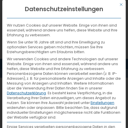
Mit d
DEUTSCH
Datenschutzeinstellungen
Wir nutzen Cookies auf unserer Website. Einige von ihnen sind
essenziell, während andere uns helfen, diese Website und Ihre
Erfahrung zu verbessern.
Wenn Sie unter 16 Jahre alt sind und Ihre Einwilligung zu
optionalen Services geben möchten, müssen Sie Ihre
Erziehungsberechtigten um Erlaubnis bitten.
Wir verwenden Cookies und andere Technologien auf unserer
MENÜ
Website. Einige von ihnen sind essenziell, während andere uns
AKTUELLES
helfen, diese Website und Ihre Erfahrung zu verbessern.
Personenbezogene Daten können verarbeitet werden (z. B. IP-
Adressen), z. B. für personalisierte Anzeigen und Inhalte oder die
Messung von Anzeigen und Inhalten.
Weitere Informationen
1407_6_IMG_0024
über die Verwendung Ihrer Daten finden Sie in unserer
Datenschutzerklärung
.
Es besteht keine Verpflichtung, in die
Verarbeitung Ihrer Daten einzuwilligen, um dieses Angebot zu
nutzen.
Sie können Ihre Auswahl jederzeit unter
Einstellungen
widerrufen oder anpassen.
Bitte beachten Sie, dass aufgrund
individueller Einstellungen möglicherweise nicht alle Funktionen
der Website verfügbar sind.
Einige Services verarbeiten personenbezogene Daten in den