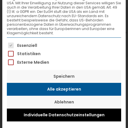
USA. Mit Ihrer Einwilligung zur Nutzung dieser Services willigen Sie
auch in die Verarbeitung Ihrer Daten in den USA gemäß Art. 49
(1) lit. a GDPR ein. Der EuGH stuft die USA als ein Land mit
7. Juli 2026
6
unzureichendem Datenschutz nach EU-Standards ein. Es
besteht beispielsweise die Gefahr, dass US-Behörden
VTL hat neuen Aufsichtsrat gewählt
V
personenbezogene Daten in Überwachungsprogrammen
verarbeiten, ohne dass für Europäerinnen und Europäer eine
Klagemöglichkeit besteht.
Es folgt eine Liste der Service-Gruppen, f
Essenziell
Statistiken
Externe Medien
Speichern
Alle akzeptieren
Ablehnen
Individuelle Datenschutzeinstellungen