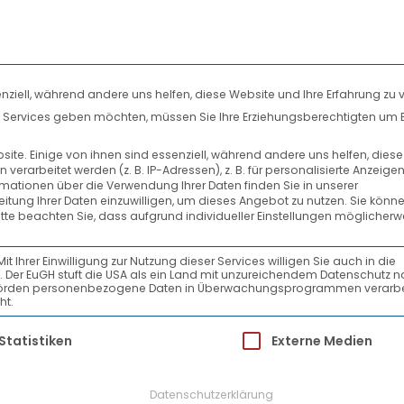
nziell, während andere uns helfen, diese Website und Ihre Erfahrung zu 
len Services geben möchten, müssen Sie Ihre Erziehungsberechtigten um 
DIENSTLEISTUNGEN
SYSTEMPARTNER
te. Einige von ihnen sind essenziell, während andere uns helfen, dies
rarbeitet werden (z. B. IP-Adressen), z. B. für personalisierte Anzeige
AKTUELLES
rmationen über die Verwendung Ihrer Daten finden Sie in unserer
beitung Ihrer Daten einzuwilligen, um dieses Angebot zu nutzen.
Sie könne
itte beachten Sie, dass aufgrund individueller Einstellungen möglicherw
Ihrer Einwilligung zur Nutzung dieser Services willigen Sie auch in die
ein. Der EuGH stuft die USA als ein Land mit unzureichendem Datenschutz 
-Behörden personenbezogene Daten in Überwachungsprogrammen verarbe
ht.
ür die eine Einwilligung erteilt werden kann.
Statistiken
Externe Medien
Datenschutzerklärung