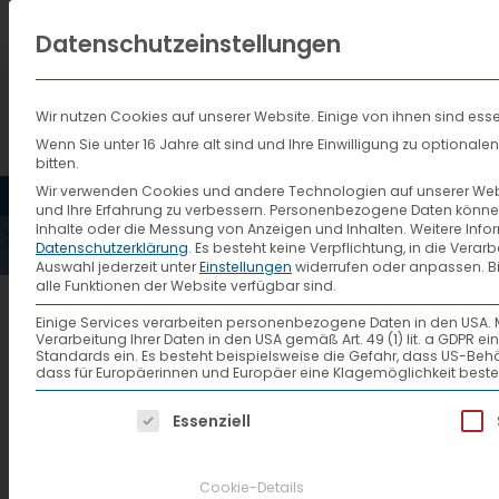
Datenschutzeinstellungen
Wir nutzen Cookies auf unserer Website. Einige von ihnen sind esse
Wenn Sie unter 16 Jahre alt sind und Ihre Einwilligung zu optiona
bitten.
HOME
AKTUELLES
VTL
Wir verwenden Cookies und andere Technologien auf unserer Websi
und Ihre Erfahrung zu verbessern.
Personenbezogene Daten können ve
Inhalte oder die Messung von Anzeigen und Inhalten.
Weitere Info
Datenschutzerklärung
.
Es besteht keine Verpflichtung, in die Verar
Auswahl jederzeit unter
Einstellungen
widerrufen oder anpassen.
B
alle Funktionen der Website verfügbar sind.
Cabrio-mit-Trailer
Einige Services verarbeiten personenbezogene Daten in den USA. Mit 
Verarbeitung Ihrer Daten in den USA gemäß Art. 49 (1) lit. a GDPR 
Standards ein. Es besteht beispielsweise die Gefahr, dass US
dass für Europäerinnen und Europäer eine Klagemöglichkeit beste
Es folgt eine Liste der Service-Gruppen, f
Essenziell
Cookie-Details