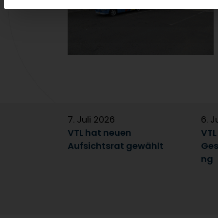
7. Juli 2026
6. J
VTL hat neuen
VTL
Aufsichtsrat gewählt
Ges
ng