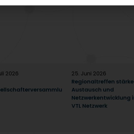
uli 2026
25. Juni 2026
Regionaltreffen stärk
ellschafterversammlu
Austausch und
Netzwerkentwicklung 
VTL Netzwerk