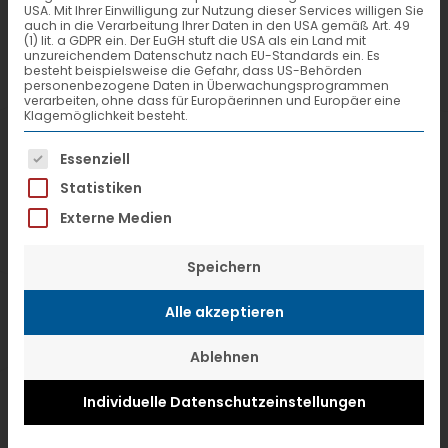
schläft nicht.
USA. Mit Ihrer Einwilligung zur Nutzung dieser Services willigen Sie
auch in die Verarbeitung Ihrer Daten in den USA gemäß Art. 49
(1) lit. a GDPR ein. Der EuGH stuft die USA als ein Land mit
unzureichendem Datenschutz nach EU-Standards ein. Es
besteht beispielsweise die Gefahr, dass US-Behörden
personenbezogene Daten in Überwachungsprogrammen
verarbeiten, ohne dass für Europäerinnen und Europäer eine
Klagemöglichkeit besteht.
Fulda. Die VTL Vernetzte-Transport-
Es folgt eine Liste der Service-Gruppen, f
Logistik GmbH, unterstützt den Kölner
Essenziell
Statistiken
Branchentreff von EKU¬PAC und HERZIG,
Externe Medien
welcher am 7. April 2011 im KölnSky
stattfindet.
Speichern
Der Event will die Herausforderungen
Alle akzeptieren
bei der Versorgung einer Großstadt
Ablehnen
deutlich machen und diskutieren: Die
urbane Bevölkerung wächst und stellt
Individuelle Datenschutzeinstellungen
dabei Logistik, IT und Handel vor immer