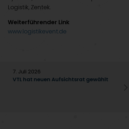
Logistik, Zentek.
Weiterführender Link
www.logistikevent.de
7. Juli 2026
6
VTL hat neuen Aufsichtsrat gewählt
V