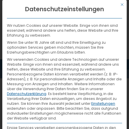
Mit d
DEUTSCH
Datenschutzeinstellungen
Wir nutzen Cookies auf unserer Website. Einige von ihnen sind
essenziell, während andere uns helfen, diese Website und Ihre
Erfahrung zu verbessern.
Wenn Sie unter 16 Jahre alt sind und Ihre Einwilligung zu
optionalen Services geben möchten, müssen Sie Ihre
Erziehungsberechtigten um Erlaubnis bitten.
Wir verwenden Cookies und andere Technologien auf unserer
MENÜ
Website. Einige von ihnen sind essenziell, während andere uns
PRESSEMELDUNGEN
helfen, diese Website und Ihre Erfahrung zu verbessern.
Personenbezogene Daten können verarbeitet werden (z. B. IP-
Adressen), z. B. für personalisierte Anzeigen und Inhalte oder die
Messung von Anzeigen und Inhalten.
Weitere Informationen
VTL sponsert den 7.
über die Verwendung Ihrer Daten finden Sie in unserer
Datenschutzerklärung
.
Es besteht keine Verpflichtung, in die
Logistikevent
Verarbeitung Ihrer Daten einzuwilligen, um dieses Angebot zu
nutzen.
Sie können Ihre Auswahl jederzeit unter
Einstellungen
widerrufen oder anpassen.
Bitte beachten Sie, dass aufgrund
individueller Einstellungen möglicherweise nicht alle Funktionen
der Website verfügbar sind.
Urban Retail Logistics: Die Stadt
Einige Services verarbeiten personenbezogene Daten in den