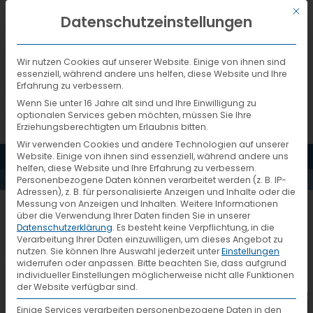
Mit d
DEUTSCH
Datenschutzeinstellungen
Wir nutzen Cookies auf unserer Website. Einige von ihnen sind
essenziell, während andere uns helfen, diese Website und Ihre
Erfahrung zu verbessern.
Wenn Sie unter 16 Jahre alt sind und Ihre Einwilligung zu
optionalen Services geben möchten, müssen Sie Ihre
Erziehungsberechtigten um Erlaubnis bitten.
Wir verwenden Cookies und andere Technologien auf unserer
MENÜ
Website. Einige von ihnen sind essenziell, während andere uns
PRESSESPIEGEL
helfen, diese Website und Ihre Erfahrung zu verbessern.
Personenbezogene Daten können verarbeitet werden (z. B. IP-
Adressen), z. B. für personalisierte Anzeigen und Inhalte oder die
Messung von Anzeigen und Inhalten.
Weitere Informationen
über die Verwendung Ihrer Daten finden Sie in unserer
Datenschutzerklärung
.
Es besteht keine Verpflichtung, in die
VTL und Palletways
Verarbeitung Ihrer Daten einzuwilligen, um dieses Angebot zu
21. Juni 2019
nutzen.
Sie können Ihre Auswahl jederzeit unter
Einstellungen
fusionieren
widerrufen oder anpassen.
Bitte beachten Sie, dass aufgrund
individueller Einstellungen möglicherweise nicht alle Funktionen
der Website verfügbar sind.
Einige Services verarbeiten personenbezogene Daten in den