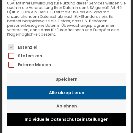
USA. Mit Ihrer Einwilligung zur Nutzung dieser Services willigen Sie
auch in die Verarbeitung Ihrer Daten in den USA gemäß Art. 49
(1) lit. a GDPR ein. Der EuGH stuft die USA als ein Land mit
unzureichendem Datenschutz nach EU-Standards ein. Es
besteht beispielsweise die Gefahr, dass US-Behörden
personenbezogene Daten in Überwachungsprogrammen
verarbeiten, ohne dass für Europäerinnen und Europäer eine
Klagemöglichkeit besteht.
Es folgt eine Liste der Service-Gruppen, f
Essenziell
Statistiken
Externe Medien
Speichern
Alle akzeptieren
Ablehnen
eurotransport, trans aktuell
Individuelle Datenschutzeinstellungen