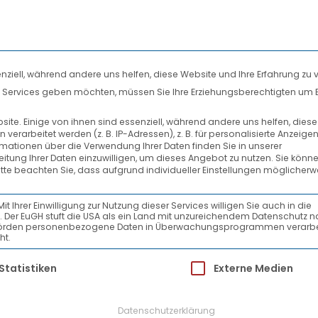
nziell, während andere uns helfen, diese Website und Ihre Erfahrung zu 
len Services geben möchten, müssen Sie Ihre Erziehungsberechtigten um 
DIENSTLEISTUNGEN
SYSTEMPARTNER
te. Einige von ihnen sind essenziell, während andere uns helfen, dies
rarbeitet werden (z. B. IP-Adressen), z. B. für personalisierte Anzeige
PRESSEMELDUNGEN
rmationen über die Verwendung Ihrer Daten finden Sie in unserer
beitung Ihrer Daten einzuwilligen, um dieses Angebot zu nutzen.
Sie könne
itte beachten Sie, dass aufgrund individueller Einstellungen möglicherw
haltigkeitsbericht
Ihrer Einwilligung zur Nutzung dieser Services willigen Sie auch in die
ein. Der EuGH stuft die USA als ein Land mit unzureichendem Datenschutz 
-Behörden personenbezogene Daten in Überwachungsprogrammen verarbe
ht.
netzte-Transport-Logistik GmbH (VTL) hat i
ür die eine Einwilligung erteilt werden kann.
Statistiken
Externe Medien
entlicht. Er knüpft an die erste Ausgabe vo
der Stückgutkooperation bis heute.
Datenschutzerklärung