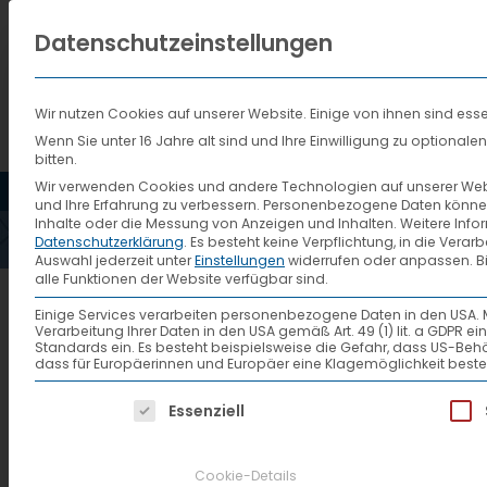
Datenschutzeinstellungen
Wir nutzen Cookies auf unserer Website. Einige von ihnen sind esse
Wenn Sie unter 16 Jahre alt sind und Ihre Einwilligung zu optiona
bitten.
HOME
AKTUELLES
VTL
Wir verwenden Cookies und andere Technologien auf unserer Websi
und Ihre Erfahrung zu verbessern.
Personenbezogene Daten können ve
Inhalte oder die Messung von Anzeigen und Inhalten.
Weitere Info
Datenschutzerklärung
.
Es besteht keine Verpflichtung, in die Verar
Auswahl jederzeit unter
Einstellungen
widerrufen oder anpassen.
B
alle Funktionen der Website verfügbar sind.
VTL veröffentlicht Nach
Einige Services verarbeiten personenbezogene Daten in den USA. Mit 
Verarbeitung Ihrer Daten in den USA gemäß Art. 49 (1) lit. a GDPR 
Standards ein. Es besteht beispielsweise die Gefahr, dass US
dass für Europäerinnen und Europäer eine Klagemöglichkeit beste
Fulda, 18. Dezember – Die Ver
Es folgt eine Liste der Service-Gruppen, f
Essenziell
Nachhaltigkeitsbericht veröff
das nachhaltige Engagement 
Cookie-Details