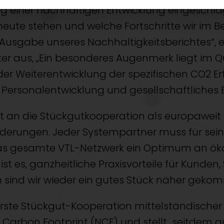
eg einer nachhaltigen Entwicklung eingeschla
heute stehen und welche Fortschritte wir im B
e Ausgabe unseres Nachhaltigkeitsberichtes“, 
er aus, „Ein besonderes Augenmerk liegt im Q
r Weiterentwicklung der spezifischen CO2 Er
ersonalentwicklung und gesellschaftliches 
lt an die Stückgutkooperation als europaweit
derungen. Jeder Systempartner muss für se
 das gesamte VTL-Netzwerk ein Optimum an ö
el ist es, ganzheitliche Praxisvorteile für Kund
 sind wir wieder ein gutes Stück näher gekom
ls erste Stückgut-Kooperation mittelständisc
rk Carbon Footprint (NCF) und stellt seitdem 