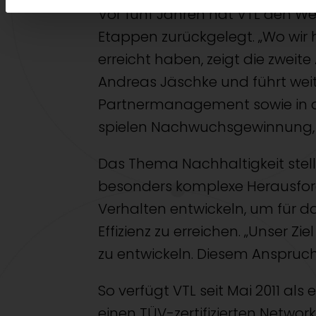
Vor fünf Jahren hat VTL den W
Etappen zurückgelegt. „Wo wir 
erreicht haben, zeigt die zweit
Andreas Jäschke und führt weit
Partnermanagement sowie in de
spielen Nachwuchsgewinnung, P
Das Thema Nachhaltigkeit stel
besonders komplexe Herausfor
Verhalten entwickeln, um für
Effizienz zu erreichen. „Unser Zi
zu entwickeln. Diesem Anspruch
So verfügt VTL seit Mai 2011 a
einen TÜV-zertifizierten Netwo