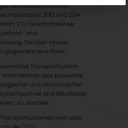
gen und seitdem etliche
erichtszeitraum 2013 und 2014
erklärt VTL-Geschäftsführer
ualitäts- und
fassung. Darüber hinaus
Engagement eine Rolle.“
 vernetztes Transportsystem
in Unternehmen das passende
kologischer und ökonomischer
en, Systempartner und Mitarbeiter
men“, so Jäschke.
her Transportunternehmen über
auch die CO2-