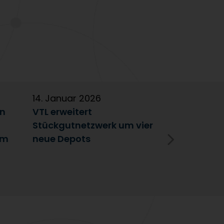
14. Januar 2026
5. Januar 2
en
VTL erweitert
Partnerscha
Stückgutnetzwerk um vier
Austausch 
im
neue Depots
Erfolgsfakt
Netzwerk