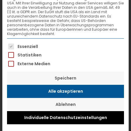
USA. Mit Ihrer Einwilligung zur Nutzung dieser Services willigen Sie
auch in die Verarbeitung Ihrer Daten in den USA gemäß Art. 49
(1) lit. a GDPR ein. Der EuGH stuft die USA als ein Land mit
unzureichendem Datenschutz nach EU-Standards ein. Es
besteht beispielsweise die Gefahr, dass US-Behörden
personenbezogene Daten in Überwachungsprogrammen
verarbeiten, ohne dass für Europäerinnen und Europäer eine
Klagemöglichkeit besteht.
Es folgt eine Liste der Service-Gruppen, f
Essenziell
Statistiken
Externe Medien
Speichern
Die Gewinner der VTL
PartnerAWARDs 2013 von links:
Alle akzeptieren
Peter Berg, Huckschlag;
Ablehnen
Thomas Huckschlag; Thomas
Individuelle Datenschutzeinstellungen
Wilberg, Hoss; Lars Thorsen,
Delamode; Lothar Klatt, Hoss;