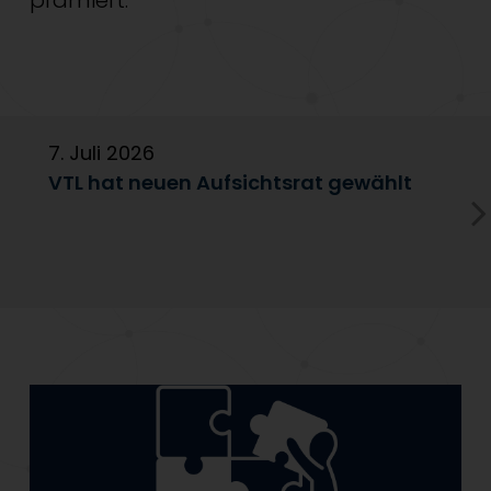
prämiert.
7. Juli 2026
6
VTL hat neuen Aufsichtsrat gewählt
V