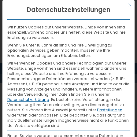
Mit d
DEUTSCH
Datenschutzeinstellungen
Wir nutzen Cookies auf unserer Website. Einige von ihnen sind
essenziell, während andere uns helfen, diese Website und Ihre
Erfahrung zu verbessern.
Wenn Sie unter 16 Jahre alt sind und Ihre Einwilligung zu
optionalen Services geben möchten, müssen Sie Ihre
Erziehungsberechtigten um Erlaubnis bitten.
Wir verwenden Cookies und andere Technologien auf unserer
MENÜ
Website. Einige von ihnen sind essenziell, während andere uns
PRESSEMELDUNGEN
helfen, diese Website und Ihre Erfahrung zu verbessern.
Personenbezogene Daten können verarbeitet werden (z. B. IP-
Adressen), z. B. für personalisierte Anzeigen und Inhalte oder die
Messung von Anzeigen und Inhalten.
Weitere Informationen
VTL zeichnet Partner für
über die Verwendung Ihrer Daten finden Sie in unserer
Datenschutzerklärung
.
Es besteht keine Verpflichtung, in die
hervorragende Leistung aus
Verarbeitung Ihrer Daten einzuwilligen, um dieses Angebot zu
nutzen.
Sie können Ihre Auswahl jederzeit unter
Einstellungen
widerrufen oder anpassen.
Bitte beachten Sie, dass aufgrund
individueller Einstellungen möglicherweise nicht alle Funktionen
der Website verfügbar sind.
8. Systemtreffen in Düsseldorf
Einige Services verarbeiten personenbezogene Daten in den