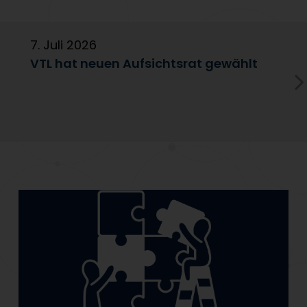
7. Juli 2026
6
VTL hat neuen Aufsichtsrat gewählt
V