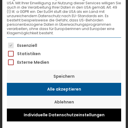
USA. Mit Ihrer Einwilligung zur Nutzung dieser Services willigen Sie
Dezember ihr 15. Systemtreffen
auch in die Verarbeitung Ihrer Daten in den USA gemäß Art. 49
(1) lit. a GDPR ein. Der EuGH stuft die USA als ein Land mit
veranstaltet – und zwar erstmals als
unzureichendem Datenschutz nach EU-Standards ein. Es
besteht beispielsweise die Gefahr, dass US-Behörden
Online-Event. Neben der Verleihung
personenbezogene Daten in Überwachungsprogrammen
verarbeiten, ohne dass für Europäerinnen und Europäer eine
der diesjährigen Partner-Awards,
Klagemöglichkeit besteht.
erhielten die mehr als 100 Teilnehmer
Es folgt eine Liste der Service-Gruppen, f
Essenziell
einen Einblick in den aktuellen Stand
Statistiken
des Zukunftsprojektes „VTL Next“.
Externe Medien
Gleich zu Beginn der Veranstaltung
Speichern
hatte die VTL-Spitze eine gute
Alle akzeptieren
Nachricht für die Partner: „Trotz der
Ablehnen
herausfordernden Situation lassen wir
uns nicht unterkriegen“, sagte
Individuelle Datenschutzeinstellungen
Geschäftsführer Andreas Jäschke.