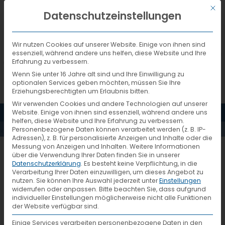
Mit d
DEUTSCH
Datenschutzeinstellungen
Wir nutzen Cookies auf unserer Website. Einige von ihnen sind
essenziell, während andere uns helfen, diese Website und Ihre
Erfahrung zu verbessern.
Wenn Sie unter 16 Jahre alt sind und Ihre Einwilligung zu
optionalen Services geben möchten, müssen Sie Ihre
Erziehungsberechtigten um Erlaubnis bitten.
Wir verwenden Cookies und andere Technologien auf unserer
MENÜ
Website. Einige von ihnen sind essenziell, während andere uns
PRESSEMELDUNGEN
helfen, diese Website und Ihre Erfahrung zu verbessern.
Personenbezogene Daten können verarbeitet werden (z. B. IP-
Adressen), z. B. für personalisierte Anzeigen und Inhalte oder die
Messung von Anzeigen und Inhalten.
Weitere Informationen
15. VTL-Systemtreffen –
über die Verwendung Ihrer Daten finden Sie in unserer
Datenschutzerklärung
.
Es besteht keine Verpflichtung, in die
erstmals digital
Verarbeitung Ihrer Daten einzuwilligen, um dieses Angebot zu
nutzen.
Sie können Ihre Auswahl jederzeit unter
Einstellungen
widerrufen oder anpassen.
Bitte beachten Sie, dass aufgrund
individueller Einstellungen möglicherweise nicht alle Funktionen
Fulda, 10.12.2020 – Die VTL Vernetzte-
der Website verfügbar sind.
Transport-Logistik GmbH hat Anfang
Einige Services verarbeiten personenbezogene Daten in den