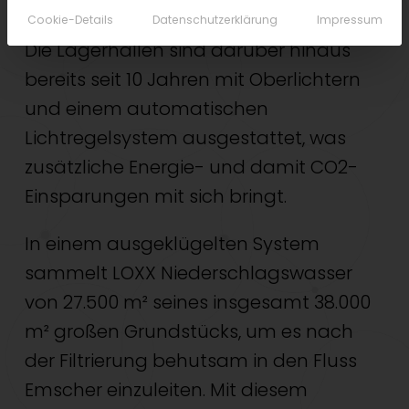
einsparen.
Cookie-Details
Datenschutzerklärung
Impressum
Die Lagerhallen sind darüber hinaus
bereits seit 10 Jahren mit Oberlichtern
und einem automatischen
Lichtregelsystem ausgestattet, was
zusätzliche Energie- und damit CO2-
Einsparungen mit sich bringt.
In einem ausgeklügelten System
sammelt LOXX Niederschlagswasser
von 27.500 m² seines insgesamt 38.000
m² großen Grundstücks, um es nach
der Filtrierung behutsam in den Fluss
Emscher einzuleiten. Mit diesem