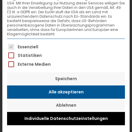
Photovoltaikanlage auf den
USA. Mit Ihrer Einwilligung zur Nutzung dieser Services willigen Sie
auch in die Verarbeitung Ihrer Daten in den USA gemäß Art. 49
(1) lit. a GDPR ein. Der EuGH stuft die USA als ein Land mit
Hallendächern und ein
unzureichendem Datenschutz nach EU-Standards ein. Es
besteht beispielsweise die Gefahr, dass US-Behörden
Regenwasserrückhaltebeckensystem
personenbezogene Daten in Überwachungsprogrammen
verarbeiten, ohne dass für Europäerinnen und Europäer eine
unter den Verkehrsflächen.
Klagemöglichkeit besteht.
Es folgt eine Liste der Service-Gruppen, f
Essenziell
Auf 10.000 m² Dachfläche sammeln
Statistiken
1.764 polykristalline Solarmodule das
Externe Medien
Sonnenlicht, die gesamte
Photovoltaikanlage bringt es auf 361,62
Speichern
kWp Nennleistung und rund 350.000
Alle akzeptieren
kWh jährlichen Energieertrag. Allein
durch die saubere Energie aus der
Ablehnen
Photovoltaikanlage konnte LOXX im
Individuelle Datenschutzeinstellungen
Jahr 2009 rund 220.000 kg CO2