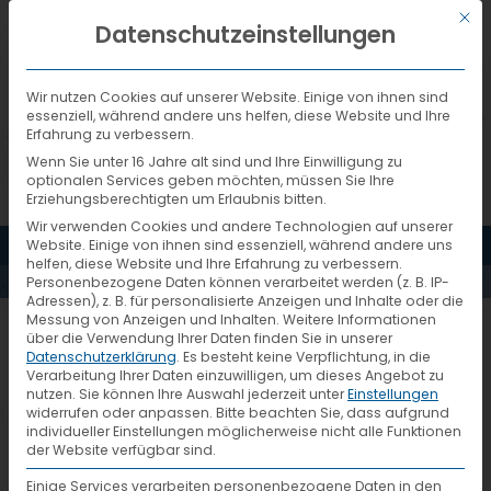
Mit d
DEUTSCH
Datenschutzeinstellungen
Wir nutzen Cookies auf unserer Website. Einige von ihnen sind
essenziell, während andere uns helfen, diese Website und Ihre
Erfahrung zu verbessern.
Wenn Sie unter 16 Jahre alt sind und Ihre Einwilligung zu
optionalen Services geben möchten, müssen Sie Ihre
Erziehungsberechtigten um Erlaubnis bitten.
Wir verwenden Cookies und andere Technologien auf unserer
MENÜ
Website. Einige von ihnen sind essenziell, während andere uns
AKTUELLES
helfen, diese Website und Ihre Erfahrung zu verbessern.
Personenbezogene Daten können verarbeitet werden (z. B. IP-
Adressen), z. B. für personalisierte Anzeigen und Inhalte oder die
Messung von Anzeigen und Inhalten.
Weitere Informationen
220.000 kg CO2 eingespart
über die Verwendung Ihrer Daten finden Sie in unserer
Datenschutzerklärung
.
Es besteht keine Verpflichtung, in die
Verarbeitung Ihrer Daten einzuwilligen, um dieses Angebot zu
nutzen.
Sie können Ihre Auswahl jederzeit unter
Einstellungen
Mit der Erweiterung des
widerrufen oder anpassen.
Bitte beachten Sie, dass aufgrund
individueller Einstellungen möglicherweise nicht alle Funktionen
Logistikzentrums realisierte LOXX zwei
der Website verfügbar sind.
bedeutsame Umweltprojekte: eine
Einige Services verarbeiten personenbezogene Daten in den