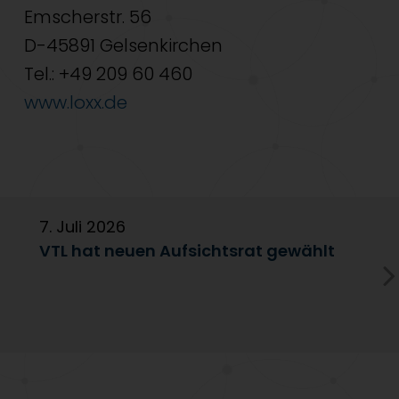
Emscherstr. 56
D-45891 Gelsenkirchen
Tel.: +49 209 60 460
www.loxx.de
7. Juli 2026
6
VTL hat neuen Aufsichtsrat gewählt
V