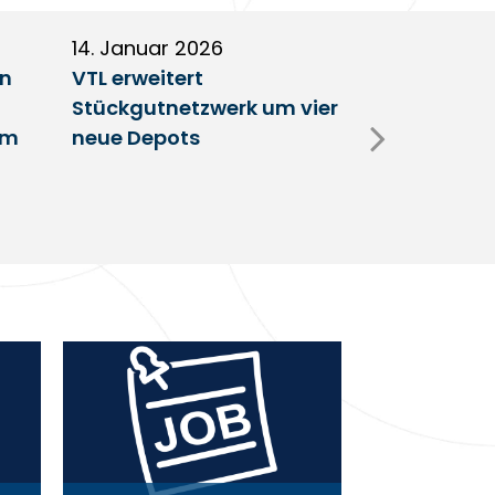
14. Januar 2026
5. Januar 2
en
VTL erweitert
Partnerscha
Stückgutnetzwerk um vier
Austausch 
im
neue Depots
Erfolgsfakt
Netzwerk