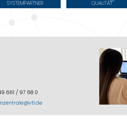
SYSTEMPARTNER
QUALITÄT
+49 661 / 97 68 0
mzentrale@vtl.de