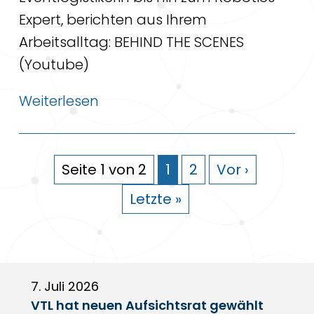
Expert, berichten aus Ihrem
Arbeitsalltag: BEHIND THE SCENES
(Youtube)
Weiterlesen
Seite 1 von 2
1
2
Vor ›
Letzte »
7. Juli 2026
6
VTL hat neuen Aufsichtsrat gewählt
V