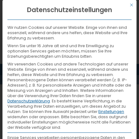
Mit d
DEUTSCH
Datenschutzeinstellungen
Wir nutzen Cookies auf unserer Website. Einige von ihnen sind
essenziell, während andere uns helfen, diese Website und Ihre
Erfahrung zu verbessern.
Wenn Sie unter 16 Jahre alt sind und Ihre Einwilligung zu
optionalen Services geben möchten, müssen Sie Ihre
Erziehungsberechtigten um Erlaubnis bitten.
Wir verwenden Cookies und andere Technologien auf unserer
MENÜ
Website. Einige von ihnen sind essenziell, während andere uns
AKTUELLES
helfen, diese Website und Ihre Erfahrung zu verbessern.
Personenbezogene Daten können verarbeitet werden (z. B. IP-
Adressen), z. B. für personalisierte Anzeigen und Inhalte oder die
Messung von Anzeigen und Inhalten.
Weitere Informationen
2023-Best-Azubi-5
über die Verwendung Ihrer Daten finden Sie in unserer
Datenschutzerklärung
.
Es besteht keine Verpflichtung, in die
Verarbeitung Ihrer Daten einzuwilligen, um dieses Angebot zu
nutzen.
Sie können Ihre Auswahl jederzeit unter
Einstellungen
widerrufen oder anpassen.
Bitte beachten Sie, dass aufgrund
individueller Einstellungen möglicherweise nicht alle Funktionen
der Website verfügbar sind.
Einige Services verarbeiten personenbezogene Daten in den