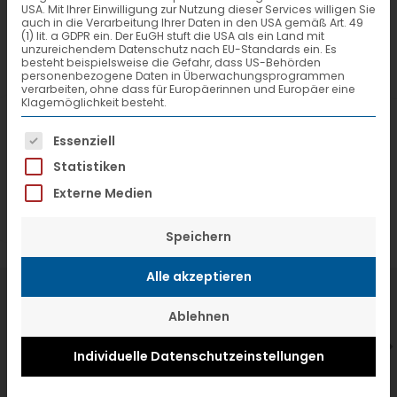
USA. Mit Ihrer Einwilligung zur Nutzung dieser Services willigen Sie
auch in die Verarbeitung Ihrer Daten in den USA gemäß Art. 49
(1) lit. a GDPR ein. Der EuGH stuft die USA als ein Land mit
unzureichendem Datenschutz nach EU-Standards ein. Es
besteht beispielsweise die Gefahr, dass US-Behörden
personenbezogene Daten in Überwachungsprogrammen
verarbeiten, ohne dass für Europäerinnen und Europäer eine
Klagemöglichkeit besteht.
Es folgt eine Liste der Service-Gruppen, f
Essenziell
Statistiken
Externe Medien
Speichern
Alle akzeptieren
7. Juli 2026
6
Ablehnen
VTL hat neuen Aufsichtsrat gewählt
V
Individuelle Datenschutzeinstellungen