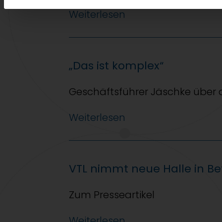
Weiterlesen
„Das ist komplex“
Geschäftsführer Jäschke über da
Weiterlesen
VTL nimmt neue Halle in Be
Zum Presseartikel
Weiterlesen