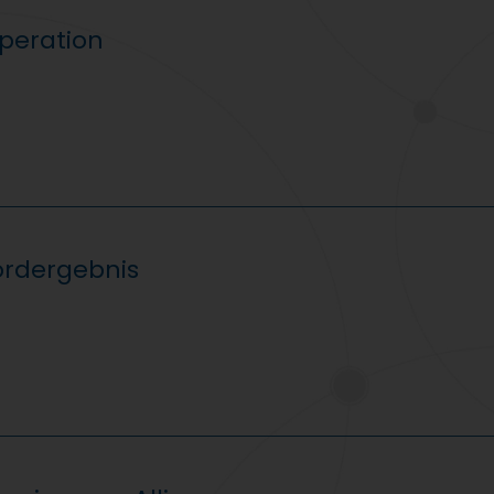
peration
kordergebnis