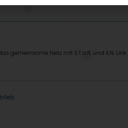
s gemeinsame Netz mit S.T.a.R. und ILN. Link 
trieb