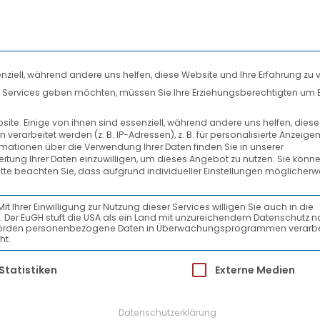
nziell, während andere uns helfen, diese Website und Ihre Erfahrung zu 
len Services geben möchten, müssen Sie Ihre Erziehungsberechtigten um 
DIENSTLEISTUNGEN
SYSTEMPARTNER
te. Einige von ihnen sind essenziell, während andere uns helfen, dies
rarbeitet werden (z. B. IP-Adressen), z. B. für personalisierte Anzeige
VERZEICHNET UMSATZAN
rmationen über die Verwendung Ihrer Daten finden Sie in unserer
beitung Ihrer Daten einzuwilligen, um dieses Angebot zu nutzen.
Sie könne
itte beachten Sie, dass aufgrund individueller Einstellungen möglicherw
Ihrer Einwilligung zur Nutzung dieser Services willigen Sie auch in die
ein. Der EuGH stuft die USA als ein Land mit unzureichendem Datenschutz 
-Behörden personenbezogene Daten in Überwachungsprogrammen verarbe
ht.
tieg
ür die eine Einwilligung erteilt werden kann.
Statistiken
Externe Medien
Datenschutzerklärung