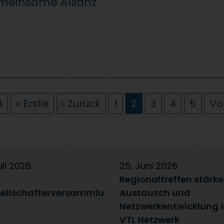
emeinsame Allianz
5
« Erste
‹ Zurück
1
2
3
4
5
Vor
uli 2026
25. Juni 2026
Regionaltreffen stärk
ellschafterversammlu
Austausch und
Netzwerkentwicklung 
VTL Netzwerk