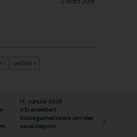
3. März 2015
 ›
Letzte »
14. Januar 2026
5. Januar 2
en
VTL erweitert
Partnerscha
Stückgutnetzwerk um vier
Austausch 
im
neue Depots
Erfolgsfakt
Netzwerk