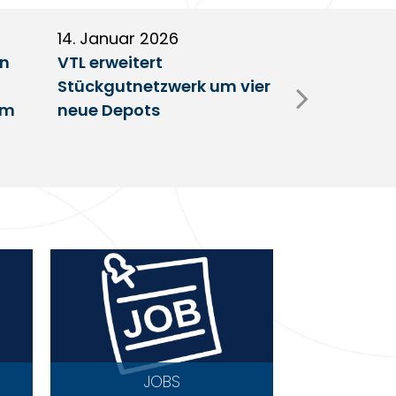
14. Januar 2026
5. Januar 2
en
VTL erweitert
Partnerscha
Stückgutnetzwerk um vier
Austausch 
im
neue Depots
Erfolgsfakt
Netzwerk
JOBS