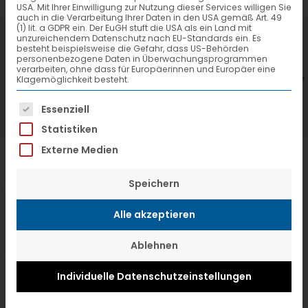
USA. Mit Ihrer Einwilligung zur Nutzung dieser Services willigen Sie
auch in die Verarbeitung Ihrer Daten in den USA gemäß Art. 49
(1) lit. a GDPR ein. Der EuGH stuft die USA als ein Land mit
7. Juli 2026
6
unzureichendem Datenschutz nach EU-Standards ein. Es
besteht beispielsweise die Gefahr, dass US-Behörden
VTL hat neuen Aufsichtsrat gewählt
V
personenbezogene Daten in Überwachungsprogrammen
verarbeiten, ohne dass für Europäerinnen und Europäer eine
Klagemöglichkeit besteht.
Es folgt eine Liste der Service-Gruppen, f
Essenziell
Statistiken
Externe Medien
Speichern
Alle akzeptieren
Ablehnen
Individuelle Datenschutzeinstellungen