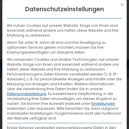
Mit d
DEUTSCH
Datenschutzeinstellungen
Wir nutzen Cookies auf unserer Website. Einige von ihnen sind
essenziell, während andere uns helfen, diese Website und Ihre
Erfahrung zu verbessern.
Wenn Sie unter 16 Jahre alt sind und Ihre Einwilligung zu
optionalen Services geben möchten, müssen Sie Ihre
Erziehungsberechtigten um Erlaubnis bitten.
Wir verwenden Cookies und andere Technologien auf unserer
MENÜ
Website. Einige von ihnen sind essenziell, während andere uns
AKTUELLES
helfen, diese Website und Ihre Erfahrung zu verbessern.
Personenbezogene Daten können verarbeitet werden (z. B. IP-
Adressen), z. B. für personalisierte Anzeigen und Inhalte oder die
Messung von Anzeigen und Inhalten.
Weitere Informationen
XPRESS-EMONS
über die Verwendung Ihrer Daten finden Sie in unserer
Datenschutzerklärung
.
Es besteht keine Verpflichtung, in die
Verarbeitung Ihrer Daten einzuwilligen, um dieses Angebot zu
nutzen.
Sie können Ihre Auswahl jederzeit unter
Einstellungen
widerrufen oder anpassen.
Bitte beachten Sie, dass aufgrund
individueller Einstellungen möglicherweise nicht alle Funktionen
der Website verfügbar sind.
Einige Services verarbeiten personenbezogene Daten in den