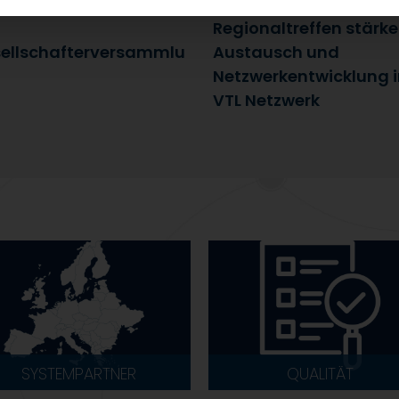
uli 2026
25. Juni 2026
Regionaltreffen stärk
ellschafterversammlu
Austausch und
Netzwerkentwicklung 
VTL Netzwerk
SYSTEMPARTNER
QUALITÄT