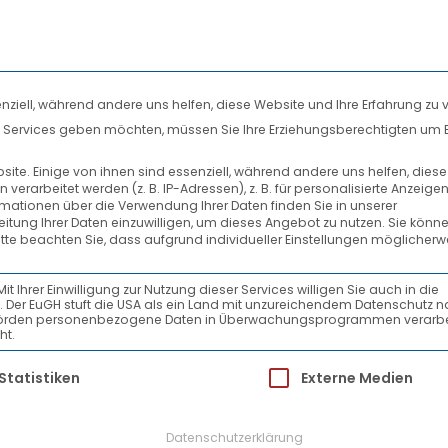
nziell, während andere uns helfen, diese Website und Ihre Erfahrung zu 
len Services geben möchten, müssen Sie Ihre Erziehungsberechtigten um 
STAPLERFAHRER/IN IN VOL
DIENSTLEISTUNGEN
SYSTEMPARTNER
te. Einige von ihnen sind essenziell, während andere uns helfen, dies
rarbeitet werden (z. B. IP-Adressen), z. B. für personalisierte Anzeige
RISTET AUF 12 MONATE
rmationen über die Verwendung Ihrer Daten finden Sie in unserer
beitung Ihrer Daten einzuwilligen, um dieses Angebot zu nutzen.
Sie könne
itte beachten Sie, dass aufgrund individueller Einstellungen möglicherw
HTSCHICHT)
Ihrer Einwilligung zur Nutzung dieser Services willigen Sie auch in die
ein. Der EuGH stuft die USA als ein Land mit unzureichendem Datenschutz 
zeit - befristet auf 12 Monate (Nachtschicht)
-Behörden personenbezogene Daten in Überwachungsprogrammen verarbe
ht.
ür die eine Einwilligung erteilt werden kann.
Statistiken
Externe Medien
Datenschutzerklärung