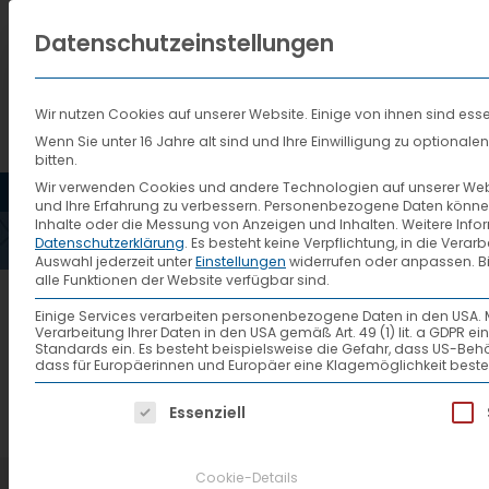
Datenschutzeinstellungen
Wir nutzen Cookies auf unserer Website. Einige von ihnen sind esse
Wenn Sie unter 16 Jahre alt sind und Ihre Einwilligung zu optiona
GABEL
bitten.
HOME
AKTUELLES
VTL
Wir verwenden Cookies und andere Technologien auf unserer Websi
und Ihre Erfahrung zu verbessern.
Personenbezogene Daten können ve
– BEF
Inhalte oder die Messung von Anzeigen und Inhalten.
Weitere Info
Datenschutzerklärung
.
Es besteht keine Verpflichtung, in die Verar
Auswahl jederzeit unter
Einstellungen
widerrufen oder anpassen.
B
alle Funktionen der Website verfügbar sind.
(NAC
Einige Services verarbeiten personenbezogene Daten in den USA. Mit 
Verarbeitung Ihrer Daten in den USA gemäß Art. 49 (1) lit. a GDPR 
Gabelstaplerfahrer/in in Voll
Standards ein. Es besteht beispielsweise die Gefahr, dass US
dass für Europäerinnen und Europäer eine Klagemöglichkeit beste
Es folgt eine Liste der Service-Gruppen, f
Essenziell
Cookie-Details