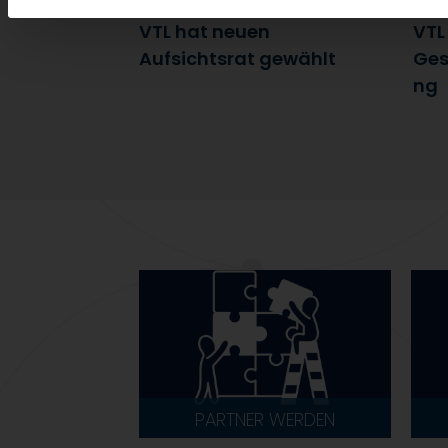
7. Juli 2026
6. J
VTL hat neuen
VTL
Aufsichtsrat gewählt
Ges
ng
PARTNER WERDEN