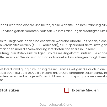
nziell, während andere uns helfen, diese Website und Ihre Erfahrung zu 
len Services geben möchten, müssen Sie Ihre Erziehungsberechtigten um 
DIENSTLEISTUNGEN
SYSTEMPARTNER
te. Einige von ihnen sind essenziell, während andere uns helfen, dies
rarbeitet werden (z. B. IP-Adressen), z. B. für personalisierte Anzeige
VTL-AUFSICHTSRAT-201
rmationen über die Verwendung Ihrer Daten finden Sie in unserer
beitung Ihrer Daten einzuwilligen, um dieses Angebot zu nutzen.
Sie könne
itte beachten Sie, dass aufgrund individueller Einstellungen möglicherw
Ihrer Einwilligung zur Nutzung dieser Services willigen Sie auch in die
ein. Der EuGH stuft die USA als ein Land mit unzureichendem Datenschutz 
-Behörden personenbezogene Daten in Überwachungsprogrammen verarbe
ht.
ür die eine Einwilligung erteilt werden kann.
Statistiken
Externe Medien
Datenschutzerklärung