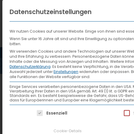
Datenschutzeinstellungen
Wir nutzen Cookies auf unserer Website. Einige von ihnen sind esse
Wenn Sie unter 16 Jahre alt sind und Ihre Einwilligung zu optiona
bitten.
HOME
AKTUELLES
VTL
Wir verwenden Cookies und andere Technologien auf unserer Websi
und Ihre Erfahrung zu verbessern.
Personenbezogene Daten können ve
Inhalte oder die Messung von Anzeigen und Inhalten.
Weitere Info
Datenschutzerklärung
.
Es besteht keine Verpflichtung, in die Verar
Auswahl jederzeit unter
Einstellungen
widerrufen oder anpassen.
B
alle Funktionen der Website verfügbar sind.
Einige Services verarbeiten personenbezogene Daten in den USA. Mit 
Verarbeitung Ihrer Daten in den USA gemäß Art. 49 (1) lit. a GDPR 
Standards ein. Es besteht beispielsweise die Gefahr, dass US
dass für Europäerinnen und Europäer eine Klagemöglichkeit beste
Es folgt eine Liste der Service-Gruppen, f
Essenziell
Cookie-Details