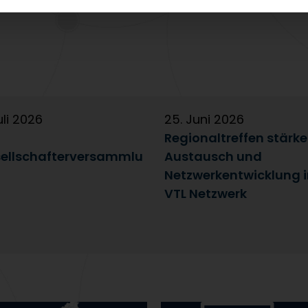
uli 2026
25. Juni 2026
Regionaltreffen stärk
ellschafterversammlu
Austausch und
Netzwerkentwicklung 
VTL Netzwerk