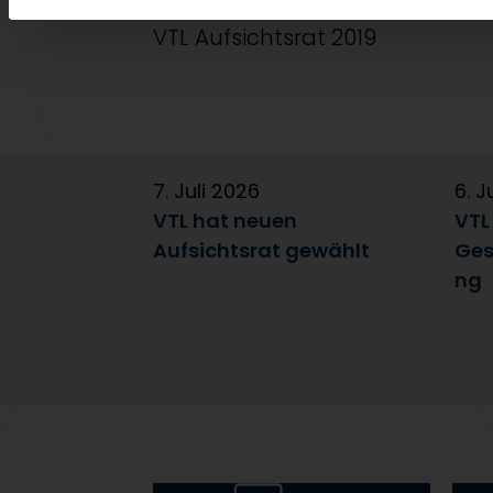
VTL Aufsichtsrat 2019
7. Juli 2026
6. J
VTL hat neuen
VTL
Aufsichtsrat gewählt
Ges
ng