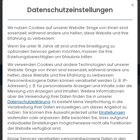
Mit d
DEUTSCH
Datenschutzeinstellungen
Wir nutzen Cookies auf unserer Website. Einige von ihnen sind
essenziell, während andere uns helfen, diese Website und Ihre
Erfahrung zu verbessern.
Wenn Sie unter 16 Jahre alt sind und Ihre Einwilligung zu
optionalen Services geben möchten, müssen Sie Ihre
Erziehungsberechtigten um Erlaubnis bitten.
Wir verwenden Cookies und andere Technologien auf unserer
KATJA
MENÜ
Website. Einige von ihnen sind essenziell, während andere uns
helfen, diese Website und Ihre Erfahrung zu verbessern.
Personenbezogene Daten können verarbeitet werden (z. B. IP-
KLÜBER
Adressen), z. B. für personalisierte Anzeigen und Inhalte oder die
Messung von Anzeigen und Inhalten.
Weitere Informationen
über die Verwendung Ihrer Daten finden Sie in unserer
Datenschutzerklärung
.
Es besteht keine Verpflichtung, in die
Verarbeitung Ihrer Daten einzuwilligen, um dieses Angebot zu
nutzen.
Sie können Ihre Auswahl jederzeit unter
Einstellungen
widerrufen oder anpassen.
Bitte beachten Sie, dass aufgrund
individueller Einstellungen möglicherweise nicht alle Funktionen
der Website verfügbar sind.
Einige Services verarbeiten personenbezogene Daten in den