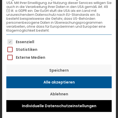
USA. Mit Ihrer Einwilligung zur Nutzung dieser Services willigen Sie
7. Juli 2026
6
auch in die Verarbeitung Ihrer Daten in den USA gemäß Art. 49
(1) lit. a GDPR ein. Der EuGH stuft die USA als ein Land mit
VTL hat neuen Aufsichtsrat gewählt
V
unzureichendem Datenschutz nach EU-Standards ein. Es
besteht beispielsweise die Gefahr, dass US-Behörden
personenbezogene Daten in Überwachungsprogrammen
verarbeiten, ohne dass für Europäerinnen und Europäer eine
Klagemöglichkeit besteht.
Es folgt eine Liste der Service-Gruppen, f
Essenziell
Statistiken
Externe Medien
Speichern
Alle akzeptieren
Ablehnen
Individuelle Datenschutzeinstellungen