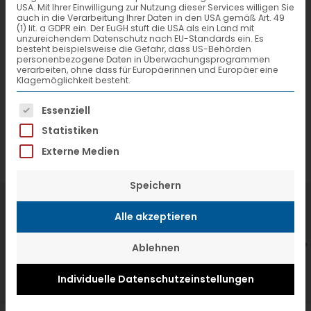
USA. Mit Ihrer Einwilligung zur Nutzung dieser Services willigen Sie
auch in die Verarbeitung Ihrer Daten in den USA gemäß Art. 49
(1) lit. a GDPR ein. Der EuGH stuft die USA als ein Land mit
unzureichendem Datenschutz nach EU-Standards ein. Es
besteht beispielsweise die Gefahr, dass US-Behörden
personenbezogene Daten in Überwachungsprogrammen
verarbeiten, ohne dass für Europäerinnen und Europäer eine
Klagemöglichkeit besteht.
Es folgt eine Liste der Service-Gruppen, f
Essenziell
Statistiken
Externe Medien
Speichern
7. Juli 2026
6
Alle akzeptieren
VTL hat neuen Aufsichtsrat gewählt
V
Ablehnen
Individuelle Datenschutzeinstellungen