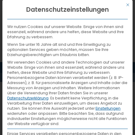
Mit d
DEUTSCH
Datenschutzeinstellungen
Wir nutzen Cookies auf unserer Website. Einige von ihnen sind
essenziell, während andere uns helfen, diese Website und Ihre
Erfahrung zu verbessern.
Wenn Sie unter 16 Jahre alt sind und Ihre Einwilligung zu
optionalen Services geben möchten, müssen Sie Ihre
Erziehungsberechtigten um Erlaubnis bitten.
Wir verwenden Cookies und andere Technologien auf unserer
MENÜ
Website. Einige von ihnen sind essenziell, während andere uns
MMSCHMIDT
helfen, diese Website und Ihre Erfahrung zu verbessern.
Personenbezogene Daten können verarbeitet werden (z. B. IP-
Adressen), z. B. für personalisierte Anzeigen und Inhalte oder die
Messung von Anzeigen und Inhalten.
Weitere Informationen
über die Verwendung Ihrer Daten finden Sie in unserer
Datenschutzerklärung
.
Es besteht keine Verpflichtung, in die
Verarbeitung Ihrer Daten einzuwilligen, um dieses Angebot zu
nutzen.
Sie können Ihre Auswahl jederzeit unter
Einstellungen
widerrufen oder anpassen.
Bitte beachten Sie, dass aufgrund
individueller Einstellungen möglicherweise nicht alle Funktionen
der Website verfügbar sind.
Einige Services verarbeiten personenbezogene Daten in den