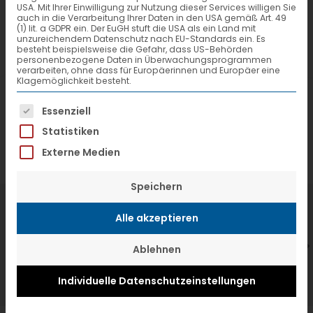
USA. Mit Ihrer Einwilligung zur Nutzung dieser Services willigen Sie
auch in die Verarbeitung Ihrer Daten in den USA gemäß Art. 49
(1) lit. a GDPR ein. Der EuGH stuft die USA als ein Land mit
unzureichendem Datenschutz nach EU-Standards ein. Es
besteht beispielsweise die Gefahr, dass US-Behörden
personenbezogene Daten in Überwachungsprogrammen
verarbeiten, ohne dass für Europäerinnen und Europäer eine
Klagemöglichkeit besteht.
Es folgt eine Liste der Service-Gruppen, f
Essenziell
Statistiken
Externe Medien
Speichern
7. Juli 2026
6
Alle akzeptieren
VTL hat neuen Aufsichtsrat gewählt
V
Ablehnen
Individuelle Datenschutzeinstellungen