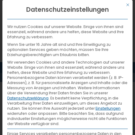
Mit d
DEUTSCH
Datenschutzeinstellungen
Wir nutzen Cookies auf unserer Website. Einige von ihnen sind
essenziell, während andere uns helfen, diese Website und Ihre
Erfahrung zu verbessern.
Wenn Sie unter 16 Jahre alt sind und Ihre Einwilligung zu
optionalen Services geben möchten, müssen Sie Ihre
Erziehungsberechtigten um Erlaubnis bitten.
Wir verwenden Cookies und andere Technologien auf unserer
MENÜ
Website. Einige von ihnen sind essenziell, während andere uns
MOEGE
helfen, diese Website und Ihre Erfahrung zu verbessern.
Personenbezogene Daten können verarbeitet werden (z. B. IP-
Adressen), z. B. für personalisierte Anzeigen und Inhalte oder die
Messung von Anzeigen und Inhalten.
Weitere Informationen
über die Verwendung Ihrer Daten finden Sie in unserer
Datenschutzerklärung
.
Es besteht keine Verpflichtung, in die
Verarbeitung Ihrer Daten einzuwilligen, um dieses Angebot zu
nutzen.
Sie können Ihre Auswahl jederzeit unter
Einstellungen
widerrufen oder anpassen.
Bitte beachten Sie, dass aufgrund
individueller Einstellungen möglicherweise nicht alle Funktionen
der Website verfügbar sind.
Einige Services verarbeiten personenbezogene Daten in den