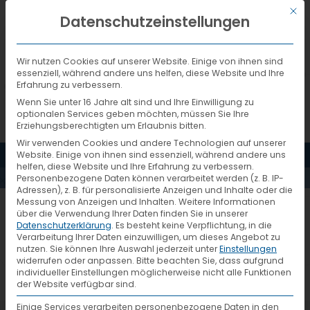
Mit d
DEUTSCH
Datenschutzeinstellungen
Wir nutzen Cookies auf unserer Website. Einige von ihnen sind
essenziell, während andere uns helfen, diese Website und Ihre
Erfahrung zu verbessern.
Wenn Sie unter 16 Jahre alt sind und Ihre Einwilligung zu
optionalen Services geben möchten, müssen Sie Ihre
Erziehungsberechtigten um Erlaubnis bitten.
Wir verwenden Cookies und andere Technologien auf unserer
MENÜ
Website. Einige von ihnen sind essenziell, während andere uns
NYS GEITER
helfen, diese Website und Ihre Erfahrung zu verbessern.
Personenbezogene Daten können verarbeitet werden (z. B. IP-
Adressen), z. B. für personalisierte Anzeigen und Inhalte oder die
Messung von Anzeigen und Inhalten.
Weitere Informationen
über die Verwendung Ihrer Daten finden Sie in unserer
Datenschutzerklärung
.
Es besteht keine Verpflichtung, in die
Verarbeitung Ihrer Daten einzuwilligen, um dieses Angebot zu
nutzen.
Sie können Ihre Auswahl jederzeit unter
Einstellungen
widerrufen oder anpassen.
Bitte beachten Sie, dass aufgrund
individueller Einstellungen möglicherweise nicht alle Funktionen
der Website verfügbar sind.
Einige Services verarbeiten personenbezogene Daten in den