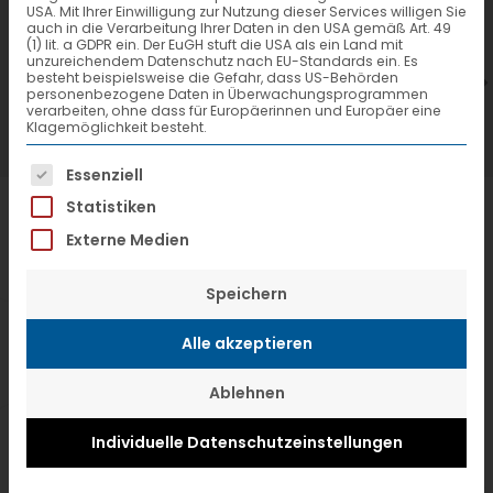
USA. Mit Ihrer Einwilligung zur Nutzung dieser Services willigen Sie
7. Juli 2026
6
auch in die Verarbeitung Ihrer Daten in den USA gemäß Art. 49
(1) lit. a GDPR ein. Der EuGH stuft die USA als ein Land mit
VTL hat neuen Aufsichtsrat gewählt
V
unzureichendem Datenschutz nach EU-Standards ein. Es
besteht beispielsweise die Gefahr, dass US-Behörden
personenbezogene Daten in Überwachungsprogrammen
verarbeiten, ohne dass für Europäerinnen und Europäer eine
Klagemöglichkeit besteht.
Es folgt eine Liste der Service-Gruppen, f
Essenziell
Statistiken
Externe Medien
Speichern
Alle akzeptieren
Ablehnen
Individuelle Datenschutzeinstellungen