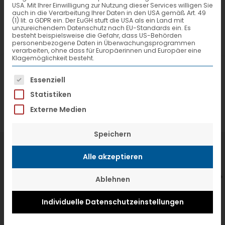
USA. Mit Ihrer Einwilligung zur Nutzung dieser Services willigen Sie
auch in die Verarbeitung Ihrer Daten in den USA gemäß Art. 49
(1) lit. a GDPR ein. Der EuGH stuft die USA als ein Land mit
unzureichendem Datenschutz nach EU-Standards ein. Es
besteht beispielsweise die Gefahr, dass US-Behörden
personenbezogene Daten in Überwachungsprogrammen
verarbeiten, ohne dass für Europäerinnen und Europäer eine
Klagemöglichkeit besteht.
Es folgt eine Liste der Service-Gruppen, f
Essenziell
Statistiken
Externe Medien
Speichern
7. Juli 2026
6
Alle akzeptieren
VTL hat neuen Aufsichtsrat gewählt
V
Ablehnen
Individuelle Datenschutzeinstellungen