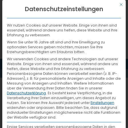
Mit d
DEUTSCH
Datenschutzeinstellungen
Wir nutzen Cookies auf unserer Website. Einige von ihnen sind
essenziell, während andere uns helfen, diese Website und Ihre
Erfahrung zu verbessern.
Wenn Sie unter 16 Jahre alt sind und Ihre Einwilligung zu
optionalen Services geben möchten, müssen Sie Ihre
Erziehungsberechtigten um Erlaubnis bitten.
Wir verwenden Cookies und andere Technologien auf unserer
MENÜ
Website. Einige von ihnen sind essenziell, während andere uns
NKOGELNIK
helfen, diese Website und Ihre Erfahrung zu verbessern.
Personenbezogene Daten können verarbeitet werden (z. B. IP-
Adressen), z. B. für personalisierte Anzeigen und Inhalte oder die
Messung von Anzeigen und Inhalten.
Weitere Informationen
über die Verwendung Ihrer Daten finden Sie in unserer
Datenschutzerklärung
.
Es besteht keine Verpflichtung, in die
Verarbeitung Ihrer Daten einzuwilligen, um dieses Angebot zu
nutzen.
Sie können Ihre Auswahl jederzeit unter
Einstellungen
widerrufen oder anpassen.
Bitte beachten Sie, dass aufgrund
individueller Einstellungen möglicherweise nicht alle Funktionen
der Website verfügbar sind.
Einige Services verarbeiten personenbezogene Daten in den