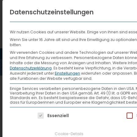
Datenschutzeinstellungen
Wir nutzen Cookies auf unserer Website. Einige von ihnen sind esse
Wenn Sie unter 16 Jahre alt sind und Ihre Einwilligung zu optiona
bitten.
HOME
AKTUELLES
VTL
Wir verwenden Cookies und andere Technologien auf unserer Websi
und Ihre Erfahrung zu verbessern.
Personenbezogene Daten können ve
Inhalte oder die Messung von Anzeigen und Inhalten.
Weitere Info
Datenschutzerklärung
.
Es besteht keine Verpflichtung, in die Verar
Auswahl jederzeit unter
Einstellungen
widerrufen oder anpassen.
B
alle Funktionen der Website verfügbar sind.
Einige Services verarbeiten personenbezogene Daten in den USA. Mit 
Verarbeitung Ihrer Daten in den USA gemäß Art. 49 (1) lit. a GDPR 
Standards ein. Es besteht beispielsweise die Gefahr, dass US
dass für Europäerinnen und Europäer eine Klagemöglichkeit beste
VTL Mitarbeiter Angelo Ravalli
Es folgt eine Liste der Service-Gruppen, f
Essenziell
Cookie-Details