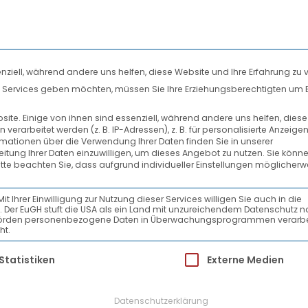
nziell, während andere uns helfen, diese Website und Ihre Erfahrung zu 
len Services geben möchten, müssen Sie Ihre Erziehungsberechtigten um 
DIENSTLEISTUNGEN
SYSTEMPARTNER
te. Einige von ihnen sind essenziell, während andere uns helfen, dies
rarbeitet werden (z. B. IP-Adressen), z. B. für personalisierte Anzeige
RAVALLI
rmationen über die Verwendung Ihrer Daten finden Sie in unserer
beitung Ihrer Daten einzuwilligen, um dieses Angebot zu nutzen.
Sie könne
itte beachten Sie, dass aufgrund individueller Einstellungen möglicherw
Ihrer Einwilligung zur Nutzung dieser Services willigen Sie auch in die
ein. Der EuGH stuft die USA als ein Land mit unzureichendem Datenschutz 
-Behörden personenbezogene Daten in Überwachungsprogrammen verarbe
ht.
ür die eine Einwilligung erteilt werden kann.
Statistiken
Externe Medien
Datenschutzerklärung