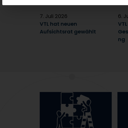
7. Juli 2026
6. J
VTL hat neuen
VTL
Aufsichtsrat gewählt
Ges
ng