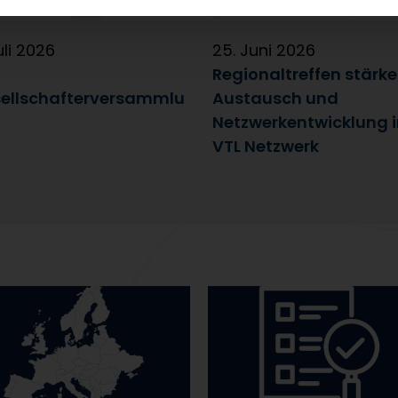
uli 2026
25. Juni 2026
Regionaltreffen stärk
ellschafterversammlu
Austausch und
Netzwerkentwicklung 
VTL Netzwerk