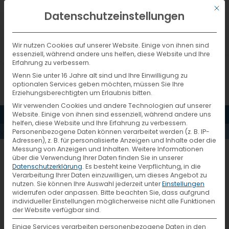
Mit d
DEUTSCH
Datenschutzeinstellungen
Wir nutzen Cookies auf unserer Website. Einige von ihnen sind
essenziell, während andere uns helfen, diese Website und Ihre
Erfahrung zu verbessern.
Wenn Sie unter 16 Jahre alt sind und Ihre Einwilligung zu
optionalen Services geben möchten, müssen Sie Ihre
Erziehungsberechtigten um Erlaubnis bitten.
Wir verwenden Cookies und andere Technologien auf unserer
MENÜ
Website. Einige von ihnen sind essenziell, während andere uns
S_SEJDINI
helfen, diese Website und Ihre Erfahrung zu verbessern.
Personenbezogene Daten können verarbeitet werden (z. B. IP-
Adressen), z. B. für personalisierte Anzeigen und Inhalte oder die
Messung von Anzeigen und Inhalten.
Weitere Informationen
über die Verwendung Ihrer Daten finden Sie in unserer
Datenschutzerklärung
.
Es besteht keine Verpflichtung, in die
Verarbeitung Ihrer Daten einzuwilligen, um dieses Angebot zu
nutzen.
Sie können Ihre Auswahl jederzeit unter
Einstellungen
widerrufen oder anpassen.
Bitte beachten Sie, dass aufgrund
individueller Einstellungen möglicherweise nicht alle Funktionen
der Website verfügbar sind.
Einige Services verarbeiten personenbezogene Daten in den