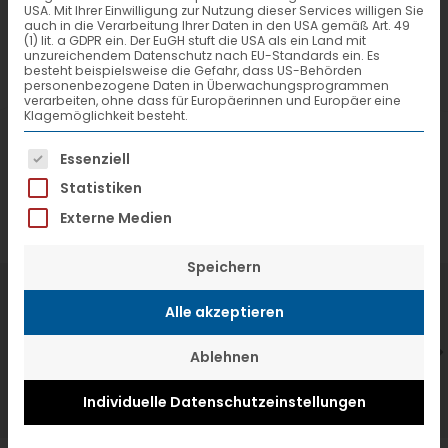
USA. Mit Ihrer Einwilligung zur Nutzung dieser Services willigen Sie
auch in die Verarbeitung Ihrer Daten in den USA gemäß Art. 49
(1) lit. a GDPR ein. Der EuGH stuft die USA als ein Land mit
unzureichendem Datenschutz nach EU-Standards ein. Es
besteht beispielsweise die Gefahr, dass US-Behörden
personenbezogene Daten in Überwachungsprogrammen
verarbeiten, ohne dass für Europäerinnen und Europäer eine
Klagemöglichkeit besteht.
Es folgt eine Liste der Service-Gruppen, f
Essenziell
Statistiken
Externe Medien
Speichern
7. Juli 2026
6
Alle akzeptieren
VTL hat neuen Aufsichtsrat gewählt
V
Ablehnen
Individuelle Datenschutzeinstellungen