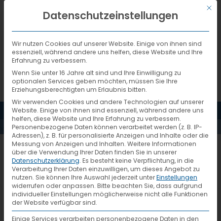
Mit d
DEUTSCH
Datenschutzeinstellungen
Wir nutzen Cookies auf unserer Website. Einige von ihnen sind
essenziell, während andere uns helfen, diese Website und Ihre
Erfahrung zu verbessern.
Wenn Sie unter 16 Jahre alt sind und Ihre Einwilligung zu
optionalen Services geben möchten, müssen Sie Ihre
Erziehungsberechtigten um Erlaubnis bitten.
Wir verwenden Cookies und andere Technologien auf unserer
MENÜ
Website. Einige von ihnen sind essenziell, während andere uns
AKTUELLES
helfen, diese Website und Ihre Erfahrung zu verbessern.
Personenbezogene Daten können verarbeitet werden (z. B. IP-
Adressen), z. B. für personalisierte Anzeigen und Inhalte oder die
Messung von Anzeigen und Inhalten.
Weitere Informationen
Logistics for Europe
über die Verwendung Ihrer Daten finden Sie in unserer
Datenschutzerklärung
.
Es besteht keine Verpflichtung, in die
Verarbeitung Ihrer Daten einzuwilligen, um dieses Angebot zu
nutzen.
Sie können Ihre Auswahl jederzeit unter
Einstellungen
widerrufen oder anpassen.
Bitte beachten Sie, dass aufgrund
individueller Einstellungen möglicherweise nicht alle Funktionen
der Website verfügbar sind.
Einige Services verarbeiten personenbezogene Daten in den