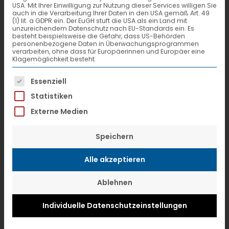
USA. Mit Ihrer Einwilligung zur Nutzung dieser Services willigen Sie
auch in die Verarbeitung Ihrer Daten in den USA gemäß Art. 49
(1) lit. a GDPR ein. Der EuGH stuft die USA als ein Land mit
unzureichendem Datenschutz nach EU-Standards ein. Es
besteht beispielsweise die Gefahr, dass US-Behörden
personenbezogene Daten in Überwachungsprogrammen
verarbeiten, ohne dass für Europäerinnen und Europäer eine
Europa soll frei und fortschrittlich
Klagemöglichkeit besteht.
bleiben. Deswegen unterstützt VTL die
Es folgt eine Liste der Service-Gruppen, f
Essenziell
Initiative „Logistics for Europe“ der
Statistiken
beiden baden-württembergischen
Externe Medien
Speditions- und Logistikverbände VSL
und AVSL und teilt die
10 Gründe für die
Speichern
EU und den gemeinsamen
Alle akzeptieren
Binnenmarkt.
Die Initiative vereint
Ablehnen
Unternehmen aus der Logistik und
angrenzenden Branchen, die sich für
Individuelle Datenschutzeinstellungen
ein offenes Europa und zur