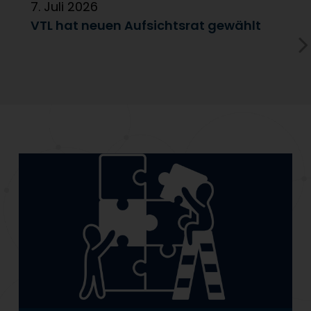
7. Juli 2026
6
VTL hat neuen Aufsichtsrat gewählt
V