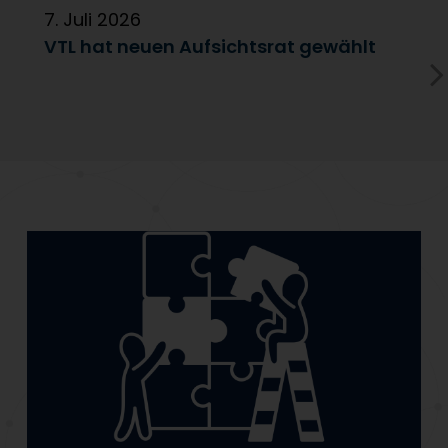
7. Juli 2026
6
VTL hat neuen Aufsichtsrat gewählt
V