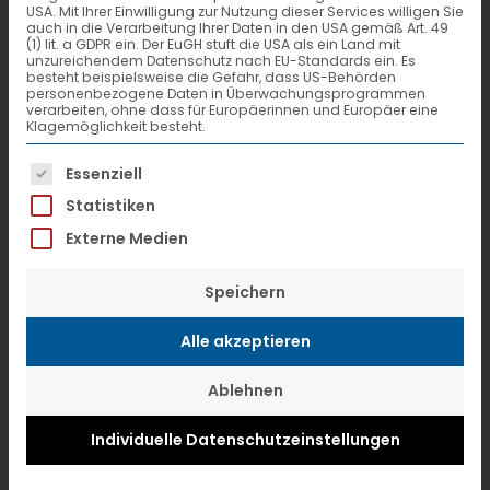
erfüllt
USA. Mit Ihrer Einwilligung zur Nutzung dieser Services willigen Sie
auch in die Verarbeitung Ihrer Daten in den USA gemäß Art. 49
(1) lit. a GDPR ein. Der EuGH stuft die USA als ein Land mit
unzureichendem Datenschutz nach EU-Standards ein. Es
besteht beispielsweise die Gefahr, dass US-Behörden
personenbezogene Daten in Überwachungsprogrammen
verarbeiten, ohne dass für Europäerinnen und Europäer eine
Klagemöglichkeit besteht.
Es folgt eine Liste der Service-Gruppen, f
Essenziell
Statistiken
Externe Medien
Speichern
Alle akzeptieren
Ablehnen
VTL hat die Berechnung seines
Individuelle Datenschutzeinstellungen
sendungsspezifischen CO2-