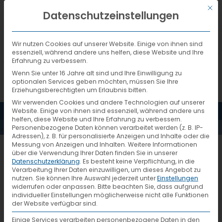
Mit d
DEUTSCH
Datenschutzeinstellungen
Wir nutzen Cookies auf unserer Website. Einige von ihnen sind
essenziell, während andere uns helfen, diese Website und Ihre
Erfahrung zu verbessern.
Wenn Sie unter 16 Jahre alt sind und Ihre Einwilligung zu
optionalen Services geben möchten, müssen Sie Ihre
Erziehungsberechtigten um Erlaubnis bitten.
Wir verwenden Cookies und andere Technologien auf unserer
MENÜ
Website. Einige von ihnen sind essenziell, während andere uns
PRESSEMELDUNGEN
helfen, diese Website und Ihre Erfahrung zu verbessern.
Personenbezogene Daten können verarbeitet werden (z. B. IP-
Adressen), z. B. für personalisierte Anzeigen und Inhalte oder die
Messung von Anzeigen und Inhalten.
Weitere Informationen
Neues CO2-Tool bei VTL im
über die Verwendung Ihrer Daten finden Sie in unserer
Datenschutzerklärung
.
Es besteht keine Verpflichtung, in die
Einsatz
Verarbeitung Ihrer Daten einzuwilligen, um dieses Angebot zu
nutzen.
Sie können Ihre Auswahl jederzeit unter
Einstellungen
widerrufen oder anpassen.
Bitte beachten Sie, dass aufgrund
individueller Einstellungen möglicherweise nicht alle Funktionen
der Website verfügbar sind.
Internationale Anforderungen sind
Einige Services verarbeiten personenbezogene Daten in den