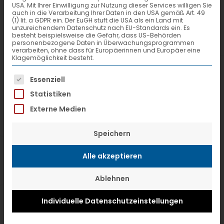
USA. Mit Ihrer Einwilligung zur Nutzung dieser Services willigen Sie
auch in die Verarbeitung Ihrer Daten in den USA gemäß Art. 49
(1) lit. a GDPR ein. Der EuGH stuft die USA als ein Land mit
unzureichendem Datenschutz nach EU-Standards ein. Es
besteht beispielsweise die Gefahr, dass US-Behörden
personenbezogene Daten in Überwachungsprogrammen
verarbeiten, ohne dass für Europäerinnen und Europäer eine
Klagemöglichkeit besteht.
Es folgt eine Liste der Service-Gruppen, f
Essenziell
Statistiken
Externe Medien
Magazin für Kunden und
Speichern
SystemPartner
Ausgabe 01-2007
Alle akzeptieren
NewsTrailer [PDF-Datei / 1,4MB]
Ablehnen
Individuelle Datenschutzeinstellungen