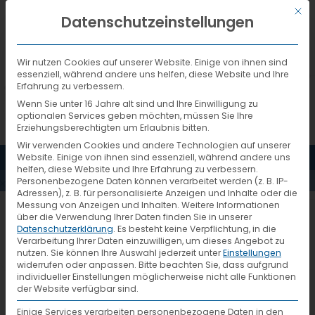
Mit d
DEUTSCH
Datenschutzeinstellungen
Wir nutzen Cookies auf unserer Website. Einige von ihnen sind
essenziell, während andere uns helfen, diese Website und Ihre
Erfahrung zu verbessern.
Wenn Sie unter 16 Jahre alt sind und Ihre Einwilligung zu
optionalen Services geben möchten, müssen Sie Ihre
Erziehungsberechtigten um Erlaubnis bitten.
Wir verwenden Cookies und andere Technologien auf unserer
MENÜ
Website. Einige von ihnen sind essenziell, während andere uns
PRESSEMELDUNGEN
helfen, diese Website und Ihre Erfahrung zu verbessern.
Personenbezogene Daten können verarbeitet werden (z. B. IP-
Adressen), z. B. für personalisierte Anzeigen und Inhalte oder die
Messung von Anzeigen und Inhalten.
Weitere Informationen
NewsTrailer 01-2007
über die Verwendung Ihrer Daten finden Sie in unserer
Datenschutzerklärung
.
Es besteht keine Verpflichtung, in die
Verarbeitung Ihrer Daten einzuwilligen, um dieses Angebot zu
nutzen.
Sie können Ihre Auswahl jederzeit unter
Einstellungen
widerrufen oder anpassen.
Bitte beachten Sie, dass aufgrund
individueller Einstellungen möglicherweise nicht alle Funktionen
der Website verfügbar sind.
Einige Services verarbeiten personenbezogene Daten in den