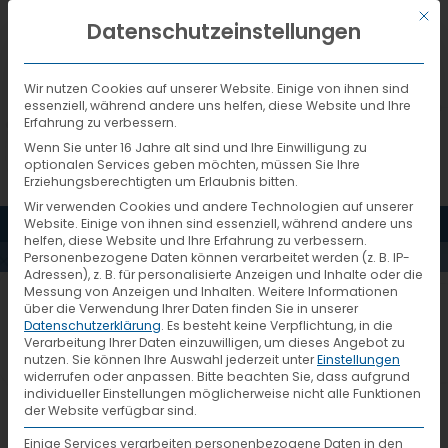
Mit d
DEUTSCH
Datenschutzeinstellungen
Wir nutzen Cookies auf unserer Website. Einige von ihnen sind
essenziell, während andere uns helfen, diese Website und Ihre
Erfahrung zu verbessern.
Wenn Sie unter 16 Jahre alt sind und Ihre Einwilligung zu
optionalen Services geben möchten, müssen Sie Ihre
Erziehungsberechtigten um Erlaubnis bitten.
Wir verwenden Cookies und andere Technologien auf unserer
MENÜ
Website. Einige von ihnen sind essenziell, während andere uns
AKTUELLES
helfen, diese Website und Ihre Erfahrung zu verbessern.
Personenbezogene Daten können verarbeitet werden (z. B. IP-
Adressen), z. B. für personalisierte Anzeigen und Inhalte oder die
Messung von Anzeigen und Inhalten.
Weitere Informationen
639_6_vtl-newstrailer-01-
über die Verwendung Ihrer Daten finden Sie in unserer
Datenschutzerklärung
.
Es besteht keine Verpflichtung, in die
2007
Verarbeitung Ihrer Daten einzuwilligen, um dieses Angebot zu
nutzen.
Sie können Ihre Auswahl jederzeit unter
Einstellungen
widerrufen oder anpassen.
Bitte beachten Sie, dass aufgrund
individueller Einstellungen möglicherweise nicht alle Funktionen
der Website verfügbar sind.
Einige Services verarbeiten personenbezogene Daten in den