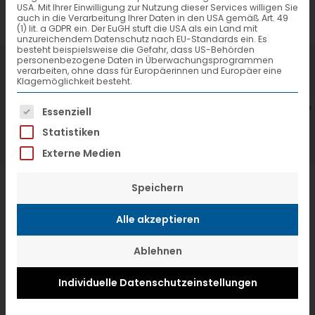
USA. Mit Ihrer Einwilligung zur Nutzung dieser Services willigen Sie
auch in die Verarbeitung Ihrer Daten in den USA gemäß Art. 49
(1) lit. a GDPR ein. Der EuGH stuft die USA als ein Land mit
unzureichendem Datenschutz nach EU-Standards ein. Es
besteht beispielsweise die Gefahr, dass US-Behörden
personenbezogene Daten in Überwachungsprogrammen
7. Juli 2026
6
verarbeiten, ohne dass für Europäerinnen und Europäer eine
Klagemöglichkeit besteht.
VTL hat neuen Aufsichtsrat gewählt
V
Es folgt eine Liste der Service-Gruppen, f
Essenziell
Statistiken
Externe Medien
Speichern
Alle akzeptieren
Ablehnen
Individuelle Datenschutzeinstellungen