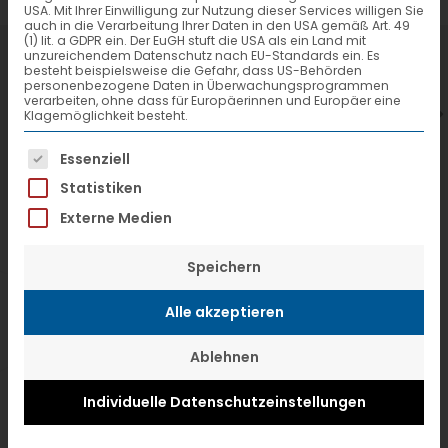
USA. Mit Ihrer Einwilligung zur Nutzung dieser Services willigen Sie
auch in die Verarbeitung Ihrer Daten in den USA gemäß Art. 49
(1) lit. a GDPR ein. Der EuGH stuft die USA als ein Land mit
7. Juli 2026
6
unzureichendem Datenschutz nach EU-Standards ein. Es
besteht beispielsweise die Gefahr, dass US-Behörden
VTL hat neuen Aufsichtsrat gewählt
V
personenbezogene Daten in Überwachungsprogrammen
verarbeiten, ohne dass für Europäerinnen und Europäer eine
Klagemöglichkeit besteht.
Es folgt eine Liste der Service-Gruppen, f
Essenziell
Statistiken
Externe Medien
Speichern
Alle akzeptieren
Ablehnen
Individuelle Datenschutzeinstellungen