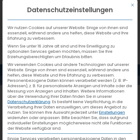
Mit d
DEUTSCH
Datenschutzeinstellungen
Wir nutzen Cookies auf unserer Website. Einige von ihnen sind
essenziell, während andere uns helfen, diese Website und Ihre
Erfahrung zu verbessern.
Wenn Sie unter 16 Jahre alt sind und Ihre Einwilligung zu
optionalen Services geben möchten, müssen Sie Ihre
Erziehungsberechtigten um Erlaubnis bitten.
Wir verwenden Cookies und andere Technologien auf unserer
MENÜ
Website. Einige von ihnen sind essenziell, während andere uns
AKTUELLES
helfen, diese Website und Ihre Erfahrung zu verbessern.
Personenbezogene Daten können verarbeitet werden (z. B. IP-
Adressen), z. B. für personalisierte Anzeigen und Inhalte oder die
Messung von Anzeigen und Inhalten.
Weitere Informationen
arbeitskreis
über die Verwendung Ihrer Daten finden Sie in unserer
Datenschutzerklärung
.
Es besteht keine Verpflichtung, in die
Verarbeitung Ihrer Daten einzuwilligen, um dieses Angebot zu
nutzen.
Sie können Ihre Auswahl jederzeit unter
Einstellungen
widerrufen oder anpassen.
Bitte beachten Sie, dass aufgrund
individueller Einstellungen möglicherweise nicht alle Funktionen
der Website verfügbar sind.
Einige Services verarbeiten personenbezogene Daten in den