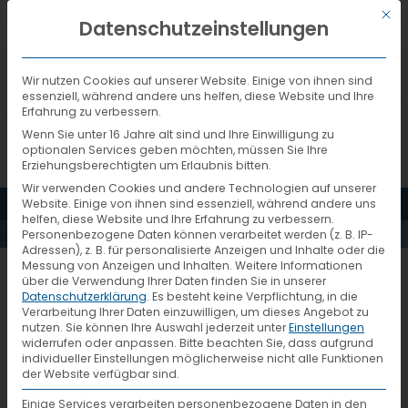
Mit d
DEUTSCH
Datenschutzeinstellungen
Wir nutzen Cookies auf unserer Website. Einige von ihnen sind
essenziell, während andere uns helfen, diese Website und Ihre
Erfahrung zu verbessern.
Wenn Sie unter 16 Jahre alt sind und Ihre Einwilligung zu
optionalen Services geben möchten, müssen Sie Ihre
Erziehungsberechtigten um Erlaubnis bitten.
Wir verwenden Cookies und andere Technologien auf unserer
MENÜ
Website. Einige von ihnen sind essenziell, während andere uns
AKTUELLES
helfen, diese Website und Ihre Erfahrung zu verbessern.
Personenbezogene Daten können verarbeitet werden (z. B. IP-
Adressen), z. B. für personalisierte Anzeigen und Inhalte oder die
Messung von Anzeigen und Inhalten.
Weitere Informationen
PartnerAWARD 2018
über die Verwendung Ihrer Daten finden Sie in unserer
Datenschutzerklärung
.
Es besteht keine Verpflichtung, in die
Verarbeitung Ihrer Daten einzuwilligen, um dieses Angebot zu
nutzen.
Sie können Ihre Auswahl jederzeit unter
Einstellungen
Ausgezeichnete Leistung – VTL hat
widerrufen oder anpassen.
Bitte beachten Sie, dass aufgrund
individueller Einstellungen möglicherweise nicht alle Funktionen
während des System-Treffens am 26.
der Website verfügbar sind.
Oktober in Leipzig wieder die besten
Einige Services verarbeiten personenbezogene Daten in den