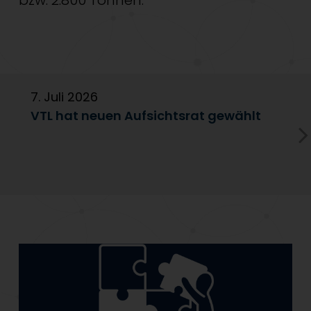
bzw. 2.800 Tonnen.
7. Juli 2026
6
VTL hat neuen Aufsichtsrat gewählt
V