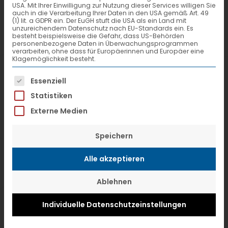
Partner ausgezeichnet – und zwar mit
USA. Mit Ihrer Einwilligung zur Nutzung dieser Services willigen Sie
auch in die Verarbeitung Ihrer Daten in den USA gemäß Art. 49
(1) lit. a GDPR ein. Der EuGH stuft die USA als ein Land mit
dem PartnerAWARD 2018 in den
unzureichendem Datenschutz nach EU-Standards ein. Es
besteht beispielsweise die Gefahr, dass US-Behörden
Kate
gorien „Beste Qualität“, „Größtes
personenbezogene Daten in Überwachungsprogrammen
verarbeiten, ohne dass für Europäerinnen und Europäer eine
Wachstum national“ und „Größtes
Klagemöglichkeit besteht.
Wachstum international.“
Es folgt eine Liste der Service-Gruppen, f
Essenziell
Statistiken
Externe Medien
Speichern
Alle akzeptieren
Ablehnen
Individuelle Datenschutzeinstellungen
v.l.n.r.: Michael Hintzke (KSW Kreisbahn