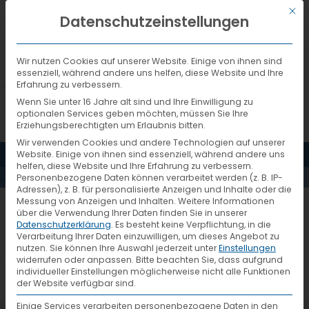
Mit d
DEUTSCH
Datenschutzeinstellungen
Wir nutzen Cookies auf unserer Website. Einige von ihnen sind
essenziell, während andere uns helfen, diese Website und Ihre
Erfahrung zu verbessern.
Wenn Sie unter 16 Jahre alt sind und Ihre Einwilligung zu
optionalen Services geben möchten, müssen Sie Ihre
VTL.
Erziehungsberechtigten um Erlaubnis bitten.
Wir verwenden Cookies und andere Technologien auf unserer
MENÜ
Website. Einige von ihnen sind essenziell, während andere uns
KOMPAKT.
helfen, diese Website und Ihre Erfahrung zu verbessern.
Personenbezogene Daten können verarbeitet werden (z. B. IP-
Adressen), z. B. für personalisierte Anzeigen und Inhalte oder die
Messung von Anzeigen und Inhalten.
Weitere Informationen
FÜR SIE.
über die Verwendung Ihrer Daten finden Sie in unserer
VTL. Kompakt. Für Sie.
Datenschutzerklärung
.
Es besteht keine Verpflichtung, in die
Verarbeitung Ihrer Daten einzuwilligen, um dieses Angebot zu
nutzen.
Sie können Ihre Auswahl jederzeit unter
Einstellungen
widerrufen oder anpassen.
Bitte beachten Sie, dass aufgrund
individueller Einstellungen möglicherweise nicht alle Funktionen
der Website verfügbar sind.
Einige Services verarbeiten personenbezogene Daten in den