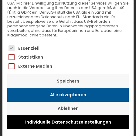
USA. Mit Ihrer Einwilligung zur Nutzung dieser Services willigen Sie
7. Juli 2026
6
auch in die Verarbeitung Ihrer Daten in den USA gemäß Art. 49
(1) lit. a GDPR ein. Der EuGH stuft die USA als ein Land mit
VTL hat neuen Aufsichtsrat gewählt
V
unzureichendem Datenschutz nach EU-Standards ein. Es
besteht beispielsweise die Gefahr, dass US-Behörden
personenbezogene Daten in Überwachungsprogrammen
verarbeiten, ohne dass für Europäerinnen und Europäer eine
Klagemöglichkeit besteht.
Es folgt eine Liste der Service-Gruppen, f
Essenziell
Statistiken
Externe Medien
Speichern
Alle akzeptieren
Ablehnen
Individuelle Datenschutzeinstellungen