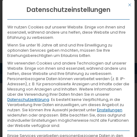
Mit d
DEUTSCH
Datenschutzeinstellungen
Wir nutzen Cookies auf unserer Website. Einige von ihnen sind
essenziell, während andere uns helfen, diese Website und Ihre
Erfahrung zu verbessern.
Wenn Sie unter 16 Jahre alt sind und Ihre Einwilligung zu
optionalen Services geben möchten, müssen Sie Ihre
Erziehungsberechtigten um Erlaubnis bitten.
Wir verwenden Cookies und andere Technologien auf unserer
ICON-
MENÜ
Website. Einige von ihnen sind essenziell, während andere uns
helfen, diese Website und Ihre Erfahrung zu verbessern.
Personenbezogene Daten können verarbeitet werden (z. B. IP-
ZUVERLÄSSIGKEIT
Adressen), z. B. für personalisierte Anzeigen und Inhalte oder die
Messung von Anzeigen und Inhalten.
Weitere Informationen
über die Verwendung Ihrer Daten finden Sie in unserer
Datenschutzerklärung
.
Es besteht keine Verpflichtung, in die
Verarbeitung Ihrer Daten einzuwilligen, um dieses Angebot zu
nutzen.
Sie können Ihre Auswahl jederzeit unter
Einstellungen
widerrufen oder anpassen.
Bitte beachten Sie, dass aufgrund
individueller Einstellungen möglicherweise nicht alle Funktionen
der Website verfügbar sind.
Einige Services verarbeiten personenbezogene Daten in den