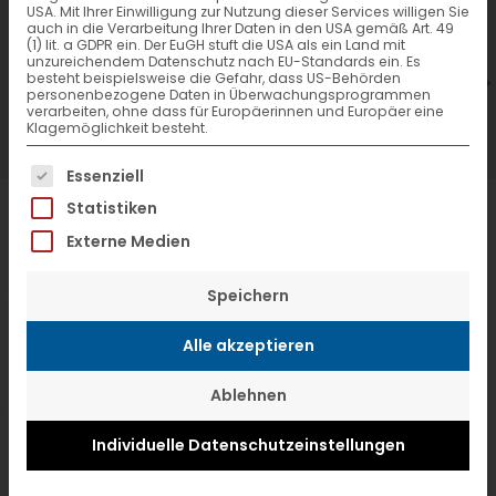
USA. Mit Ihrer Einwilligung zur Nutzung dieser Services willigen Sie
7. Juli 2026
6
auch in die Verarbeitung Ihrer Daten in den USA gemäß Art. 49
(1) lit. a GDPR ein. Der EuGH stuft die USA als ein Land mit
VTL hat neuen Aufsichtsrat gewählt
V
unzureichendem Datenschutz nach EU-Standards ein. Es
besteht beispielsweise die Gefahr, dass US-Behörden
personenbezogene Daten in Überwachungsprogrammen
verarbeiten, ohne dass für Europäerinnen und Europäer eine
Klagemöglichkeit besteht.
Es folgt eine Liste der Service-Gruppen, f
Essenziell
Statistiken
Externe Medien
Speichern
Alle akzeptieren
Ablehnen
Individuelle Datenschutzeinstellungen