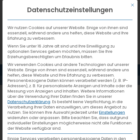
Mit d
DEUTSCH
Datenschutzeinstellungen
Wir nutzen Cookies auf unserer Website. Einige von ihnen sind
essenziell, während andere uns helfen, diese Website und Ihre
Erfahrung zu verbessern.
Wenn Sie unter 16 Jahre alt sind und Ihre Einwilligung zu
optionalen Services geben möchten, müssen Sie Ihre
Erziehungsberechtigten um Erlaubnis bitten.
Wir verwenden Cookies und andere Technologien auf unserer
MENÜ
Website. Einige von ihnen sind essenziell, während andere uns
AKTUELLES
helfen, diese Website und Ihre Erfahrung zu verbessern.
Personenbezogene Daten können verarbeitet werden (z. B. IP-
Adressen), z. B. für personalisierte Anzeigen und Inhalte oder die
Messung von Anzeigen und Inhalten.
Weitere Informationen
transport-logistic-
über die Verwendung Ihrer Daten finden Sie in unserer
Datenschutzerklärung
.
Es besteht keine Verpflichtung, in die
Messestand
Verarbeitung Ihrer Daten einzuwilligen, um dieses Angebot zu
nutzen.
Sie können Ihre Auswahl jederzeit unter
Einstellungen
widerrufen oder anpassen.
Bitte beachten Sie, dass aufgrund
individueller Einstellungen möglicherweise nicht alle Funktionen
der Website verfügbar sind.
Einige Services verarbeiten personenbezogene Daten in den