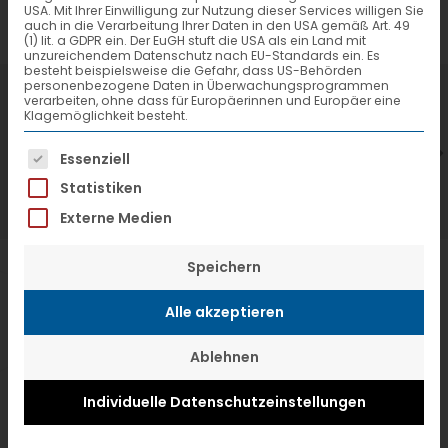
USA. Mit Ihrer Einwilligung zur Nutzung dieser Services willigen Sie
auch in die Verarbeitung Ihrer Daten in den USA gemäß Art. 49
(1) lit. a GDPR ein. Der EuGH stuft die USA als ein Land mit
unzureichendem Datenschutz nach EU-Standards ein. Es
besteht beispielsweise die Gefahr, dass US-Behörden
personenbezogene Daten in Überwachungsprogrammen
7. Juli 2026
6
verarbeiten, ohne dass für Europäerinnen und Europäer eine
Klagemöglichkeit besteht.
VTL hat neuen Aufsichtsrat gewählt
V
Es folgt eine Liste der Service-Gruppen, f
Essenziell
Statistiken
Externe Medien
Speichern
Alle akzeptieren
Ablehnen
Individuelle Datenschutzeinstellungen