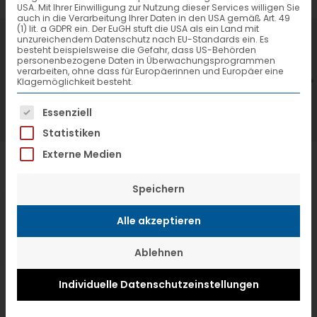
USA. Mit Ihrer Einwilligung zur Nutzung dieser Services willigen Sie
auch in die Verarbeitung Ihrer Daten in den USA gemäß Art. 49
(1) lit. a GDPR ein. Der EuGH stuft die USA als ein Land mit
7. Juli 2026
6
unzureichendem Datenschutz nach EU-Standards ein. Es
besteht beispielsweise die Gefahr, dass US-Behörden
VTL hat neuen Aufsichtsrat gewählt
V
personenbezogene Daten in Überwachungsprogrammen
verarbeiten, ohne dass für Europäerinnen und Europäer eine
Klagemöglichkeit besteht.
Es folgt eine Liste der Service-Gruppen, f
Essenziell
Statistiken
Externe Medien
Speichern
Alle akzeptieren
Ablehnen
Individuelle Datenschutzeinstellungen