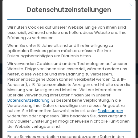
Mit d
DEUTSCH
Datenschutzeinstellungen
Wir nutzen Cookies auf unserer Website. Einige von ihnen sind
essenziell, während andere uns helfen, diese Website und Ihre
Erfahrung zu verbessern.
Wenn Sie unter 16 Jahre alt sind und Ihre Einwilligung zu
optionalen Services geben möchten, müssen Sie Ihre
Erziehungsberechtigten um Erlaubnis bitten.
Wir verwenden Cookies und andere Technologien auf unserer
MENÜ
Website. Einige von ihnen sind essenziell, während andere uns
AKTUELLES
helfen, diese Website und Ihre Erfahrung zu verbessern.
Personenbezogene Daten können verarbeitet werden (z. B. IP-
Adressen), z. B. für personalisierte Anzeigen und Inhalte oder die
Messung von Anzeigen und Inhalten.
Weitere Informationen
2025-Netzwerktreffen-3-Web
über die Verwendung Ihrer Daten finden Sie in unserer
Datenschutzerklärung
.
Es besteht keine Verpflichtung, in die
Verarbeitung Ihrer Daten einzuwilligen, um dieses Angebot zu
nutzen.
Sie können Ihre Auswahl jederzeit unter
Einstellungen
widerrufen oder anpassen.
Bitte beachten Sie, dass aufgrund
individueller Einstellungen möglicherweise nicht alle Funktionen
der Website verfügbar sind.
Einige Services verarbeiten personenbezogene Daten in den