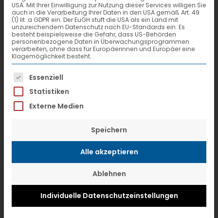
aus. Grund dafür – die Produktivität im
USA. Mit Ihrer Einwilligung zur Nutzung dieser Services willigen Sie
auch in die Verarbeitung Ihrer Daten in den USA gemäß Art. 49
(1) lit. a GDPR ein. Der EuGH stuft die USA als ein Land mit
Netzwerk konnte erneut gesteigert
unzureichendem Datenschutz nach EU-Standards ein. Es
besteht beispielsweise die Gefahr, dass US-Behörden
werden.
personenbezogene Daten in Überwachungsprogrammen
verarbeiten, ohne dass für Europäerinnen und Europäer eine
Klagemöglichkeit besteht.
Erkennbar ist dies durch die reduzierte
Es folgt eine Liste der Service-Gruppen, f
Essenziell
Anzahl von Stopps pro Tour (-0,7%).
Statistiken
Ebenso waren die Fahrzeuge besser
Externe Medien
ausgelastet. Die Sendungsanzahl pro
Stopp ist bei den Abholungen um 22,7%
Speichern
und bei den Zustellungen um 6%
Alle akzeptieren
gestiegen. Analog dazu ist das Gewicht
pro Sendung um 0,5% gestiegen. Dies
Ablehnen
hat einen positiven Effekt auf die CO2-
Individuelle Datenschutzeinstellungen
Emissionen im Nahverkehr und auf die