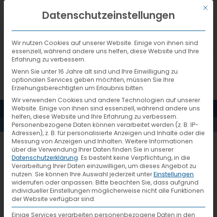
Mit d
DEUTSCH
Datenschutzeinstellungen
Wir nutzen Cookies auf unserer Website. Einige von ihnen sind
essenziell, während andere uns helfen, diese Website und Ihre
Erfahrung zu verbessern.
Wenn Sie unter 16 Jahre alt sind und Ihre Einwilligung zu
optionalen Services geben möchten, müssen Sie Ihre
Erziehungsberechtigten um Erlaubnis bitten.
Wir verwenden Cookies und andere Technologien auf unserer
MENÜ
Website. Einige von ihnen sind essenziell, während andere uns
AKTUELLES
helfen, diese Website und Ihre Erfahrung zu verbessern.
Personenbezogene Daten können verarbeitet werden (z. B. IP-
Adressen), z. B. für personalisierte Anzeigen und Inhalte oder die
Messung von Anzeigen und Inhalten.
Weitere Informationen
VTL senkt THG-Emissionen
über die Verwendung Ihrer Daten finden Sie in unserer
Datenschutzerklärung
.
Es besteht keine Verpflichtung, in die
Verarbeitung Ihrer Daten einzuwilligen, um dieses Angebot zu
nutzen.
Sie können Ihre Auswahl jederzeit unter
Einstellungen
Die Datenerhebung 2016 von CO2-
widerrufen oder anpassen.
Bitte beachten Sie, dass aufgrund
individueller Einstellungen möglicherweise nicht alle Funktionen
Emissionen im VTL Stückgutnetzwerk
der Website verfügbar sind.
weist eine Reduktion um 8,8 Prozent
Einige Services verarbeiten personenbezogene Daten in den