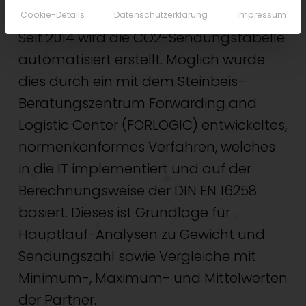
CO2-Sendungstabelle.
Cookie-Details
Datenschutzerklärung
Impressum
Seit 2014 wird die CO2-Sendungstabelle
automatisiert erstellt. Möglich wurde
dies durch ein mit dem Steinbeis-
Beratungszentrum Forwarding and
Logistic Center (FORLOGIC) entwickeltes,
normenkonformes Verfahren, welches
in die IT implementiert und auf der
Berechnungsweise der DIN EN 16258
basiert. Dieses ist Grundlage für
Hauptlauf-Analysen zu Gewicht und
Sendungszahl sowie Vergleiche mit
Minimum-, Maximum- und Mittelwerten
der Partner.