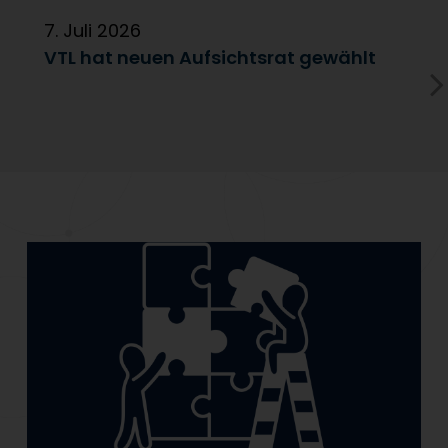
7. Juli 2026
6
VTL hat neuen Aufsichtsrat gewählt
V