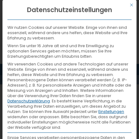
Mit d
DEUTSCH
Datenschutzeinstellungen
Wir nutzen Cookies auf unserer Website. Einige von ihnen sind
essenziell, während andere uns helfen, diese Website und Ihre
Erfahrung zu verbessern.
Wenn Sie unter 16 Jahre alt sind und Ihre Einwilligung zu
optionalen Services geben möchten, müssen Sie Ihre
Erziehungsberechtigten um Erlaubnis bitten.
Wir verwenden Cookies und andere Technologien auf unserer
MENÜ
Website. Einige von ihnen sind essenziell, während andere uns
AKTUELLES
helfen, diese Website und Ihre Erfahrung zu verbessern.
Personenbezogene Daten können verarbeitet werden (z. B. IP-
Adressen), z. B. für personalisierte Anzeigen und Inhalte oder die
Messung von Anzeigen und Inhalten.
Weitere Informationen
logevent_logo_web2
über die Verwendung Ihrer Daten finden Sie in unserer
Datenschutzerklärung
.
Es besteht keine Verpflichtung, in die
Verarbeitung Ihrer Daten einzuwilligen, um dieses Angebot zu
nutzen.
Sie können Ihre Auswahl jederzeit unter
Einstellungen
widerrufen oder anpassen.
Bitte beachten Sie, dass aufgrund
individueller Einstellungen möglicherweise nicht alle Funktionen
der Website verfügbar sind.
Einige Services verarbeiten personenbezogene Daten in den