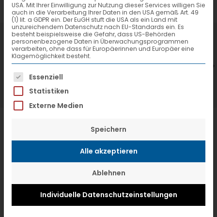
USA. Mit Ihrer Einwilligung zur Nutzung dieser Services willigen Sie
auch in die Verarbeitung Ihrer Daten in den USA gemäß Art. 49
(1) lit. a GDPR ein. Der EuGH stuft die USA als ein Land mit
unzureichendem Datenschutz nach EU-Standards ein. Es
besteht beispielsweise die Gefahr, dass US-Behörden
7. Juli 2026
6
personenbezogene Daten in Überwachungsprogrammen
verarbeiten, ohne dass für Europäerinnen und Europäer eine
VTL hat neuen Aufsichtsrat gewählt
V
Klagemöglichkeit besteht.
Es folgt eine Liste der Service-Gruppen, f
Essenziell
Statistiken
Externe Medien
Speichern
Alle akzeptieren
Ablehnen
Individuelle Datenschutzeinstellungen