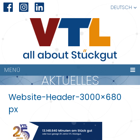
DEUTSCH
MENÜ
AKTUELLES
Website-Header-3000×680
px