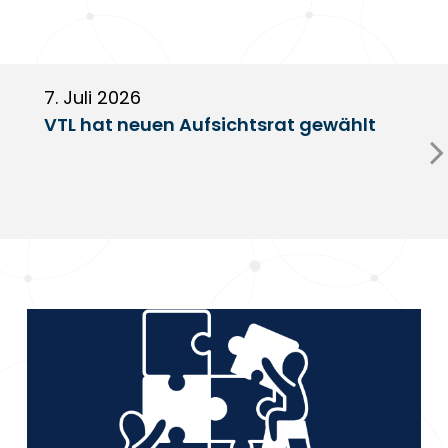
7. Juli 2026
6
VTL hat neuen Aufsichtsrat gewählt
V