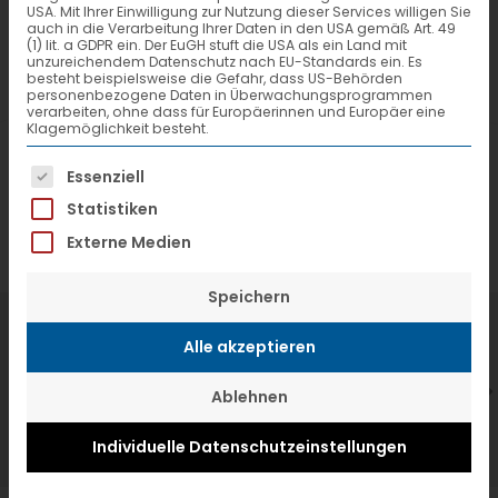
USA. Mit Ihrer Einwilligung zur Nutzung dieser Services willigen Sie
auch in die Verarbeitung Ihrer Daten in den USA gemäß Art. 49
(1) lit. a GDPR ein. Der EuGH stuft die USA als ein Land mit
unzureichendem Datenschutz nach EU-Standards ein. Es
besteht beispielsweise die Gefahr, dass US-Behörden
personenbezogene Daten in Überwachungsprogrammen
verarbeiten, ohne dass für Europäerinnen und Europäer eine
Klagemöglichkeit besteht.
Es folgt eine Liste der Service-Gruppen, f
Essenziell
Statistiken
Externe Medien
Speichern
7. Juli 2026
6
Alle akzeptieren
VTL hat neuen Aufsichtsrat gewählt
V
Ablehnen
Individuelle Datenschutzeinstellungen