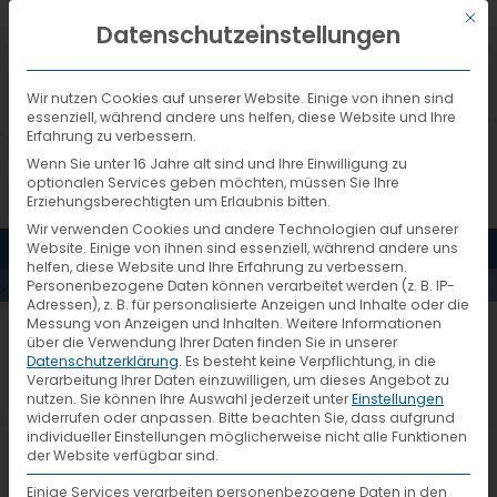
Mit d
DEUTSCH
Datenschutzeinstellungen
Wir nutzen Cookies auf unserer Website. Einige von ihnen sind
essenziell, während andere uns helfen, diese Website und Ihre
Erfahrung zu verbessern.
Wenn Sie unter 16 Jahre alt sind und Ihre Einwilligung zu
optionalen Services geben möchten, müssen Sie Ihre
Erziehungsberechtigten um Erlaubnis bitten.
Wir verwenden Cookies und andere Technologien auf unserer
MENÜ
Website. Einige von ihnen sind essenziell, während andere uns
WASSERMANN.K
helfen, diese Website und Ihre Erfahrung zu verbessern.
Personenbezogene Daten können verarbeitet werden (z. B. IP-
Adressen), z. B. für personalisierte Anzeigen und Inhalte oder die
Messung von Anzeigen und Inhalten.
Weitere Informationen
über die Verwendung Ihrer Daten finden Sie in unserer
Datenschutzerklärung
.
Es besteht keine Verpflichtung, in die
Verarbeitung Ihrer Daten einzuwilligen, um dieses Angebot zu
nutzen.
Sie können Ihre Auswahl jederzeit unter
Einstellungen
widerrufen oder anpassen.
Bitte beachten Sie, dass aufgrund
individueller Einstellungen möglicherweise nicht alle Funktionen
der Website verfügbar sind.
Einige Services verarbeiten personenbezogene Daten in den