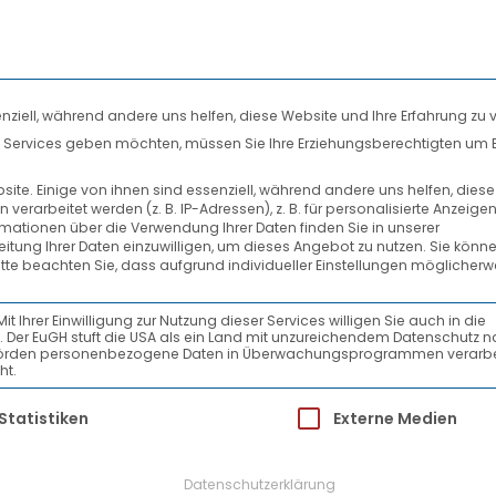
nziell, während andere uns helfen, diese Website und Ihre Erfahrung zu 
len Services geben möchten, müssen Sie Ihre Erziehungsberechtigten um 
DIENSTLEISTUNGEN
SYSTEMPARTNER
te. Einige von ihnen sind essenziell, während andere uns helfen, dies
rarbeitet werden (z. B. IP-Adressen), z. B. für personalisierte Anzeige
AKTUELLES
rmationen über die Verwendung Ihrer Daten finden Sie in unserer
beitung Ihrer Daten einzuwilligen, um dieses Angebot zu nutzen.
Sie könne
itte beachten Sie, dass aufgrund individueller Einstellungen möglicherw
tückgut“
Ihrer Einwilligung zur Nutzung dieser Services willigen Sie auch in die
ein. Der EuGH stuft die USA als ein Land mit unzureichendem Datenschutz 
-Behörden personenbezogene Daten in Überwachungsprogrammen verarbe
ht.
 Newstrailer „All about Stückgut“. In dieser 
ür die eine Einwilligung erteilt werden kann.
Statistiken
Externe Medien
sbildung und dem Umschlagbetrieb. Mehr zu MA
t Staroske.
Datenschutzerklärung