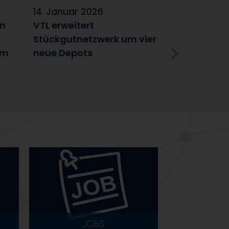
14. Januar 2026
5. Januar 2
en
VTL erweitert
Partnerscha
Stückgutnetzwerk um vier
Austausch 
im
neue Depots
Erfolgsfakt
Netzwerk
JOBS