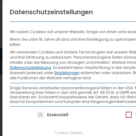
Datenschutzeinstellungen
Wir nutzen Cookies auf unserer Website. Einige von ihnen sind esse
Wenn Sie unter 16 Jahre alt sind und Ihre Einwilligung zu optiona
bitten.
HOME
AKTUELLES
VTL
Wir verwenden Cookies und andere Technologien auf unserer Websi
und Ihre Erfahrung zu verbessern.
Personenbezogene Daten können ve
Inhalte oder die Messung von Anzeigen und Inhalten.
Weitere Info
Datenschutzerklärung
.
Es besteht keine Verpflichtung, in die Verar
Auswahl jederzeit unter
Einstellungen
widerrufen oder anpassen.
B
alle Funktionen der Website verfügbar sind.
Newstrailer „All about S
Einige Services verarbeiten personenbezogene Daten in den USA. Mit 
Verarbeitung Ihrer Daten in den USA gemäß Art. 49 (1) lit. a GDPR 
Standards ein. Es besteht beispielsweise die Gefahr, dass US
dass für Europäerinnen und Europäer eine Klagemöglichkeit beste
VTL veröffentlicht seinen neuen
Es folgt eine Liste der Service-Gruppen, f
Essenziell
Informationen zur Qualität, Au
mit Andreas Jäschke und Huber
Cookie-Details