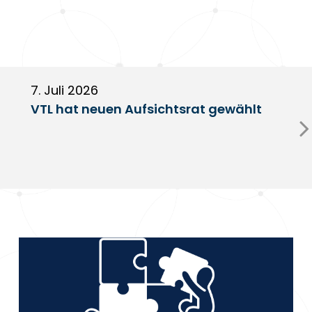
7. Juli 2026
6
VTL hat neuen Aufsichtsrat gewählt
V