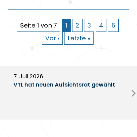
Seite 1 von 7
1
2
3
4
5
Vor ›
Letzte »
7. Juli 2026
6
VTL hat neuen Aufsichtsrat gewählt
V