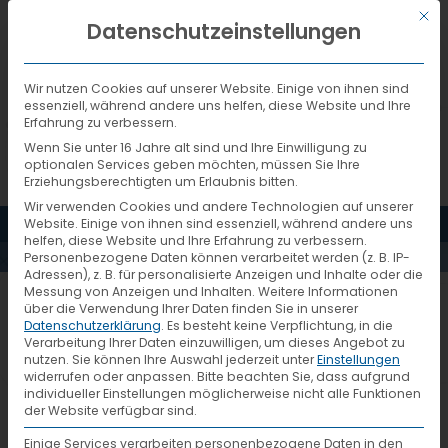
Mit d
DEUTSCH
Datenschutzeinstellungen
Wir nutzen Cookies auf unserer Website. Einige von ihnen sind
essenziell, während andere uns helfen, diese Website und Ihre
Erfahrung zu verbessern.
Wenn Sie unter 16 Jahre alt sind und Ihre Einwilligung zu
optionalen Services geben möchten, müssen Sie Ihre
Erziehungsberechtigten um Erlaubnis bitten.
Wir verwenden Cookies und andere Technologien auf unserer
MENÜ
Website. Einige von ihnen sind essenziell, während andere uns
AKTUELLES
helfen, diese Website und Ihre Erfahrung zu verbessern.
Personenbezogene Daten können verarbeitet werden (z. B. IP-
Adressen), z. B. für personalisierte Anzeigen und Inhalte oder die
Messung von Anzeigen und Inhalten.
Weitere Informationen
Neupartner-Emons-
über die Verwendung Ihrer Daten finden Sie in unserer
Datenschutzerklärung
.
Es besteht keine Verpflichtung, in die
Nürnberg-EN
Verarbeitung Ihrer Daten einzuwilligen, um dieses Angebot zu
nutzen.
Sie können Ihre Auswahl jederzeit unter
Einstellungen
widerrufen oder anpassen.
Bitte beachten Sie, dass aufgrund
individueller Einstellungen möglicherweise nicht alle Funktionen
der Website verfügbar sind.
Einige Services verarbeiten personenbezogene Daten in den