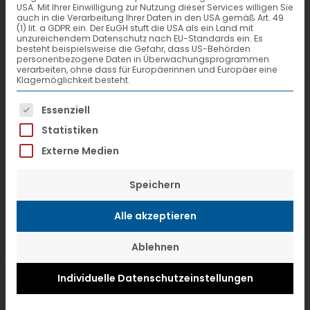
Neupartner-Emons-
USA. Mit Ihrer Einwilligung zur Nutzung dieser Services willigen Sie
auch in die Verarbeitung Ihrer Daten in den USA gemäß Art. 49
(1) lit. a GDPR ein. Der EuGH stuft die USA als ein Land mit
Nürnberg-EN
unzureichendem Datenschutz nach EU-Standards ein. Es
besteht beispielsweise die Gefahr, dass US-Behörden
personenbezogene Daten in Überwachungsprogrammen
verarbeiten, ohne dass für Europäerinnen und Europäer eine
Klagemöglichkeit besteht.
Es folgt eine Liste der Service-Gruppen, f
Essenziell
Statistiken
Externe Medien
Speichern
Alle akzeptieren
Ablehnen
Individuelle Datenschutzeinstellungen